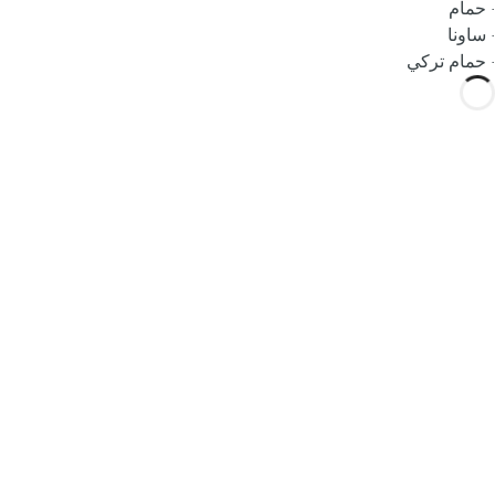
· حمام
· ساونا
· حمام تركي