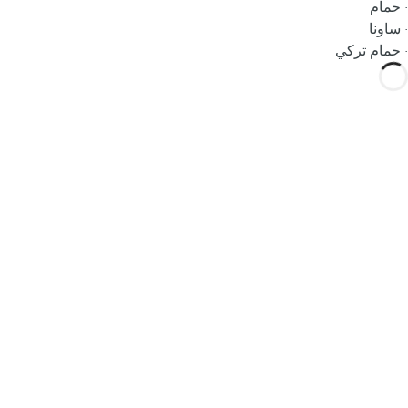
· حمام
· ساونا
· حمام تركي