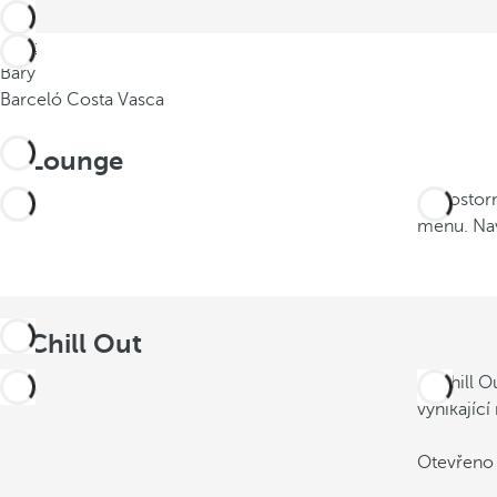
Zpět
Bary
Barceló Costa Vasca
B-Lounge
V prostor
menu. Na
B-Chill Out
B-Chill O
vynikající
Otevřeno 