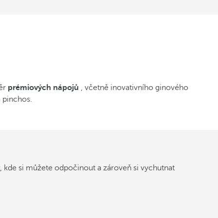
běr
prémiových nápojů
, včetně inovativního ginového
 pinchos.
r, kde si můžete odpočinout a zároveň si vychutnat