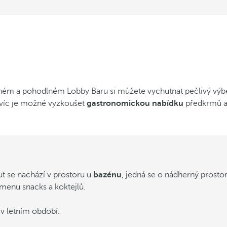
ném a pohodlném Lobby Baru si můžete vychutnat pečlivý vý
víc je možné vyzkoušet
gastronomickou nabídku
předkrmů a
ut se nachází v prostoru u
bazénu
, jedná se o nádherný prosto
 menu snacks a koktejlů.
v letním období.