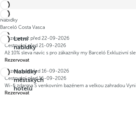
Zpět
Nabídky
Barceló Costa Vasca
Letní
Rezervovat před
22-09-2026
Cestování před
21-09-2026
nabídky
Až 10% sleva navíc s pro zákazníky my Barceló
Exkluzivní s
Rezervovat
Nabídky
Rezervovat před
16-09-2026
Cestování před
16-09-2026
městských
Wi-fi zdarma
S venkovním bazénem a velkou zahradou
Vyni
hotelů
Rezervovat