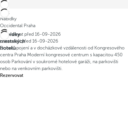
Zpět
Nabídky
Occidental Praha
Nabídky
Rezervovat před
16-09-2026
městských
Cestování před
16-09-2026
hotelů
Dobré spojení a v docházkové vzdálenosti od Kongresového
centra Praha
Moderní kongresové centrum s kapacitou 450
osob
Parkování v soukromé hotelové garáži, na parkovišti
nebo na venkovním parkovišti.
Rezervovat