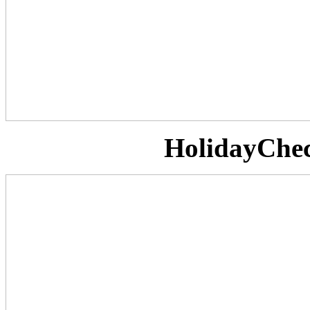
HolidayChec