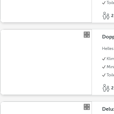
Toil
2
Dopp
Helles
Kli
Min
Toil
2
Delu