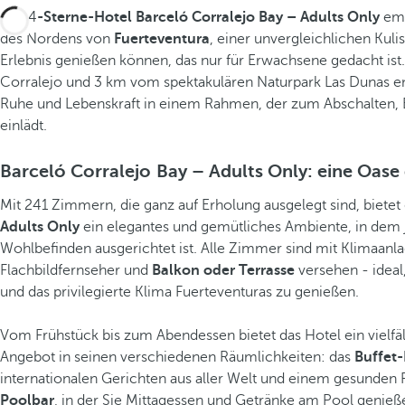
Das 4
-Sterne-Hotel Barceló Corralejo Bay – Adults Only
emp
des Nordens von
Fuerteventura
, einer unvergleichlichen Kulis
Erlebnis genießen können, das nur für Erwachsene gedacht is
Corralejo und 3 km vom spektakulären Naturpark Las Dunas en
Ruhe und Lebenskraft in einem Rahmen, der zum Abschalten,
einlädt.
Barceló Corralejo Bay – Adults Only: eine Oase
Mit 241 Zimmern, die ganz auf Erholung ausgelegt sind, bietet
Adults Only
ein elegantes und gemütliches Ambiente, in dem 
Wohlbefinden ausgerichtet ist. Alle Zimmer sind mit Klimaan
Flachbildfernseher und
Balkon oder Terrasse
versehen - idea
und das privilegierte Klima Fuerteventuras zu genießen.
Vom Frühstück bis zum Abendessen bietet das Hotel ein vielfä
Angebot in seinen verschiedenen Räumlichkeiten: das
Buffet
internationalen Gerichten aus aller Welt und einem gesunden 
Poolbar
, in der Sie Mittagessen und Getränke am Pool genie