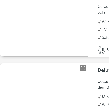
Geräum
Sofa.
WLA
TV
Saf
3
Delu
Exklus
dem B
Min
WLA