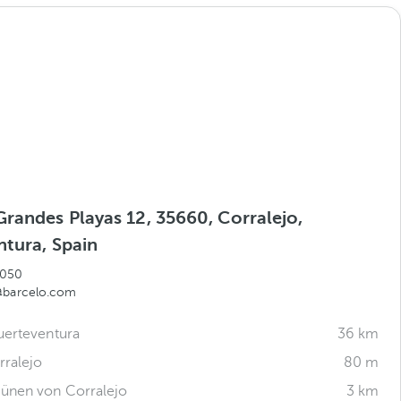
Grandes Playas 12, 35660, Corralejo,
ntura, Spain
 050
@barcelo.com
uerteventura
36 km
rralejo
80 m
ünen von Corralejo
3 km