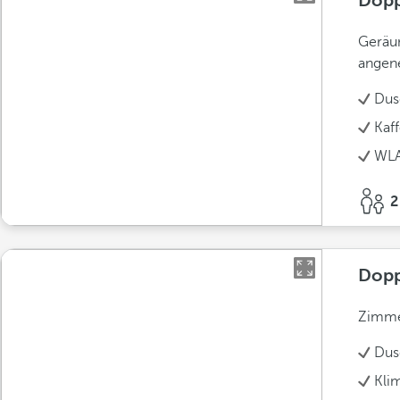
Dopp
Geräum
angene
Dus
Kaf
WLA
2
Dopp
Zimmer
Dus
Kli