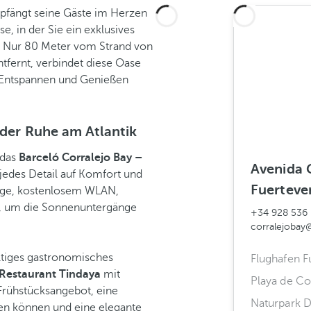
fängt seine Gäste im Herzen
se, in der Sie ein exklusives
t. Nur 80 Meter vom Strand von
tfernt, verbindet diese Oase
 Entspannen und Genießen
 der Ruhe am Atlantik
 das
Barceló Corralejo Bay –
Avenida 
jedes Detail auf Komfort und
Fuerteve
lage, kostenlosem WLAN,
l, um die Sonnenuntergänge
+34 928 536
corralejobay
ltiges gastronomisches
Flughafen F
-Restaurant Tindaya
mit
Playa de Co
Frühstücksangebot, eine
Naturpark D
ßen können und eine elegante