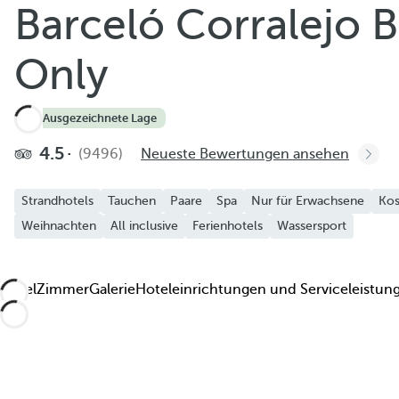
Barceló Corralejo B
Zu Favoriten hinzufügen
Weitere Fotos und Videos anzeigen
Only
4.7
·
Ausgezeichnete Lage
4.5
(9496)
Neueste Bewertungen ansehen
Strandhotels
Tauchen
Paare
Spa
Nur für Erwachsene
Kos
Weihnachten
All inclusive
Ferienhotels
Wassersport
Hotel
Zimmer
Galerie
Hoteleinrichtungen und Serviceleistun