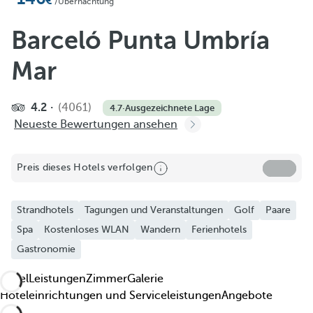
Zu Favoriten hinzufügen
/Übernachtung
Weitere Fotos und Videos anzeigen
Barceló Punta Umbría
Mar
4.2
(4061)
4.7
·
Ausgezeichnete Lage
Neueste Bewertungen ansehen
Preis dieses Hotels verfolgen
Strandhotels
Tagungen und Veranstaltungen
Golf
Paare
Spa
Kostenloses WLAN
Wandern
Ferienhotels
Gastronomie
Hotel
Leistungen
Zimmer
Galerie
Hoteleinrichtungen und Serviceleistungen
Angebote