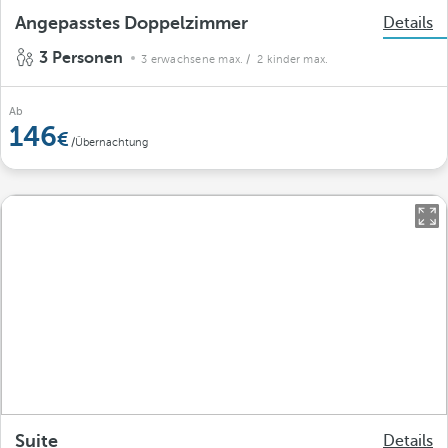
Angepasstes Doppelzimmer
Details
3 Personen
3 erwachsene max.
/ 2 kinder max.
Ab
146
/Übernachtung
Suite
Details