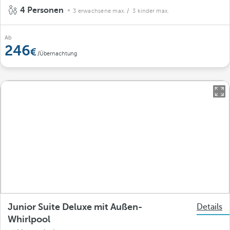
4 Personen
3 erwachsene max.
/ 3 kinder max.
Ab
246
/Übernachtung
Junior Suite Deluxe mit Außen-
Details
Whirlpool