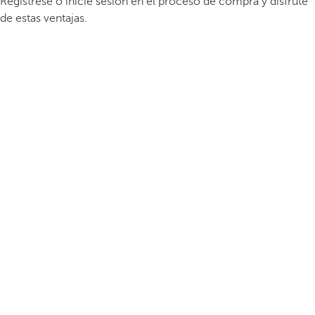
Regístrese o inicie sesión en el proceso de compra y disfrute
de estas ventajas.