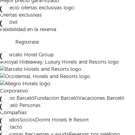
Mejor precio garantizado
Ofertas exclusivas
Flexibilidad en la reserva
Regístrate
Corporativo
Grupo Barceló
Fundación Barceló
Vacaciones Barceló
Barceló Personas
Compañías
Afiliados
Socios
Dorint Hotels & Resort
Contacto
Preguntas frecuentes y ayuda
Reservas por teléfono