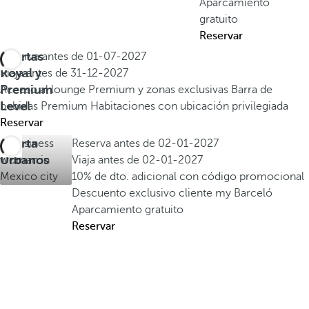
Aparcamiento
gratuito
Reservar
Ofertas
Reserva antes de
01-07-2027
Royal y
Viaja antes de
31-12-2027
Premium
Acceso al lounge Premium y zonas exclusivas
Barra de
Level
bebidas Premium
Habitaciones con ubicación privilegiada
Reservar
Oferta
Reserva antes de
02-01-2027
Urbanos
Viaja antes de
02-01-2027
10% de dto. adicional con código promocional
Descuento exclusivo cliente my Barceló
Aparcamiento gratuito
Reservar