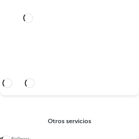
¿Te gustaría celebrar tu boda
en este hotel de ensueño?
Descubre un lugar idílico y un hotel con
todo lo que necesitas para sellar tu unión.
Información adicional
Otros servicios