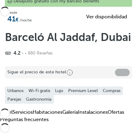
Añadir a favoritos
Desayuno gratuito con my Barceló Benefits
Ver más fotos y videos
Desde
Ver disponibilidad
41
/noche
Barceló Al Jaddaf, Dubai
4.2
880 Reseñas
Sigue el precio de este hotel
Urbanos
Wi-Fi gratis
Lujo
Premium Level
Compras
Parejas
Gastronomia
Hotel
Servicios
Habitaciones
Galería
Instalaciones
Ofertas
Preguntas frecuentes