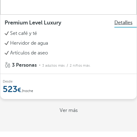
Premium Level Luxury
Detalles
Set café y té
Hervidor de agua
Artículos de aseo
3 Personas
3 adultos máx.
/ 2 niños máx.
Desde
523
/noche
Ver más