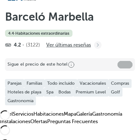
Añadir a favoritos
Ver más fotos y videos
Barceló Marbella
4.4
·
Habitaciones extraordinarias
4.2
(3122)
Ver últimas reseñas
Sigue el precio de este hotel
Parejas
Familias
Todo incluido
Vacacionales
Compras
Hoteles de playa
Spa
Bodas
Premium Level
Golf
Gastronomia
Hotel
Servicios
Habitaciones
Mapa
Galería
Gastronomía
Instalaciones
Ofertas
Preguntas Frecuentes