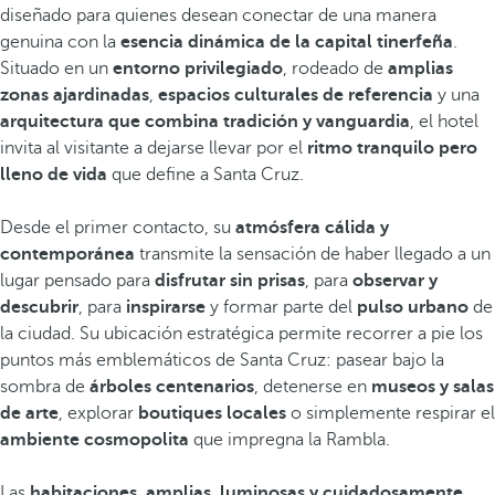
diseñado para quienes desean conectar de una manera
genuina con la
esencia dinámica de la capital tinerfeña
.
Situado en un
entorno privilegiado
, rodeado de
amplias
zonas ajardinadas
,
espacios culturales de referencia
y una
arquitectura que combina tradición y vanguardia
, el hotel
invita al visitante a dejarse llevar por el
ritmo tranquilo pero
lleno de vida
que define a Santa Cruz.
Desde el primer contacto, su
atmósfera cálida y
contemporánea
transmite la sensación de haber llegado a un
lugar pensado para
disfrutar sin prisas
, para
observar y
descubrir
, para
inspirarse
y formar parte del
pulso urbano
de
la ciudad. Su ubicación estratégica permite recorrer a pie los
puntos más emblemáticos de Santa Cruz: pasear bajo la
sombra de
árboles centenarios
, detenerse en
museos y salas
de arte
, explorar
boutiques locales
o simplemente respirar el
ambiente cosmopolita
que impregna la Rambla.
Las
habitaciones, amplias, luminosas y cuidadosamente