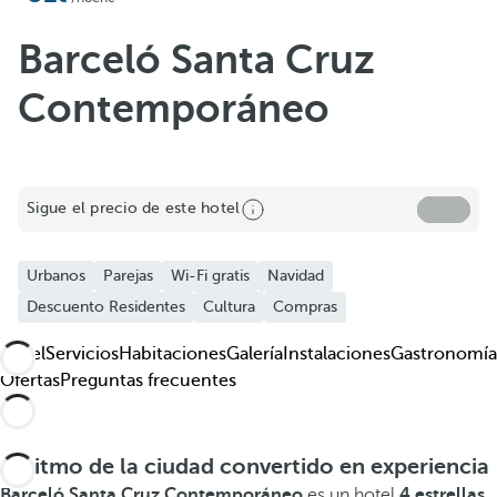
Añadir a favoritos
Ver más fotos y vídeos
Barceló Santa Cruz
Contemporáneo
Sigue el precio de este hotel
Urbanos
Parejas
Wi-Fi gratis
Navidad
Descuento Residentes
Cultura
Compras
Hotel
Servicios
Habitaciones
Galería
Instalaciones
Gastronomía
Ofertas
Preguntas frecuentes
El ritmo de la ciudad convertido en experiencia
Barceló Santa Cruz Contemporáneo
es un hotel
4 estrellas