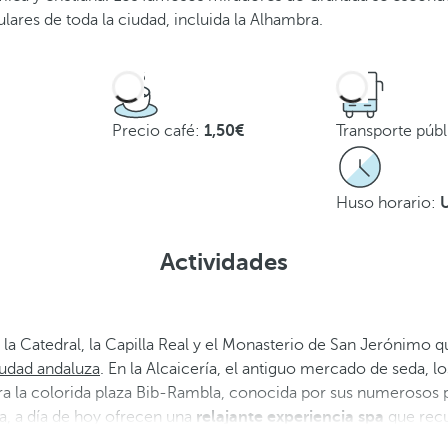
ares de toda la ciudad, incluida la Alhambra.
Precio café:
1,50€
Transporte púb
Huso horario:
Actividades
a Catedral, la Capilla Real y el Monasterio de San Jerónimo qu
iudad andaluza
. En la Alcaicería, el antiguo mercado de seda, l
tra la colorida plaza Bib-Rambla, conocida por sus numerosos 
a, a día de hoy ofrecen una
relajante experiencia spa
que recu