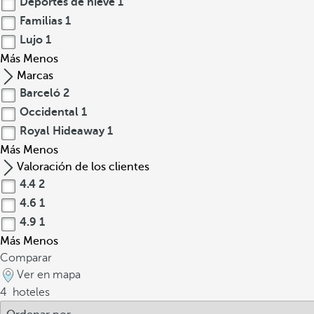
Deportes de nieve
1
Familias
1
Lujo
1
Más
Menos
Marcas
Barceló
2
Occidental
1
Royal Hideaway
1
Más
Menos
Valoración de los clientes
4.4
2
4.6
1
4.9
1
Más
Menos
Comparar
Ver en mapa
4
hoteles