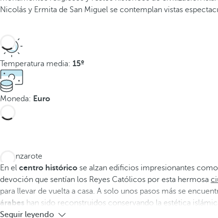
Nicolás y Ermita de San Miguel se contemplan vistas espectacul
Temperatura media:
15º
Moneda:
Euro
En el
centro histórico
se alzan edificios impresionantes como l
devoción que sentían los Reyes Católicos por esta hermosa
c
para llevar de vuelta a casa. A solo unos pasos más se encuen
árabes
han sido reconstruidos conservando la estética islámic
Seguir leyendo