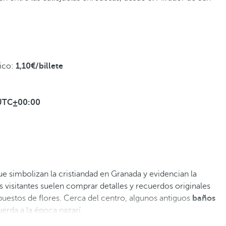
lico:
1,10€/billete
UTC±00:00
e simbolizan la cristiandad en Granada y evidencian la
os visitantes suelen comprar detalles y recuerdos originales
puestos de flores. Cerca del centro, algunos antiguos
baños
erda a la época nazarí.