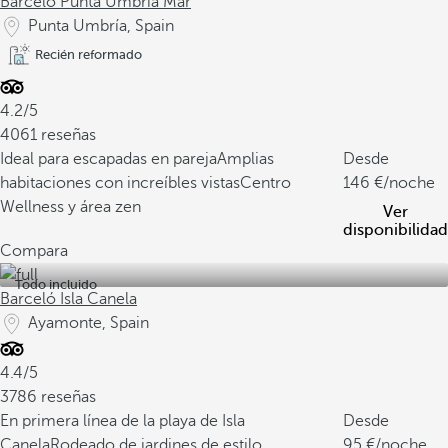
Barceló Punta Umbría Mar
Punta Umbría, Spain
Recién reformado
4.2/5
4061 reseñas
Ideal para escapadas en pareja
Amplias
Desde
habitaciones con increíbles vistas
Centro
146
/noche
Wellness y área zen
Ver
disponibilidad
Compara
Todo incluido
Barceló Isla Canela
Ayamonte, Spain
4.4/5
3786 reseñas
En primera línea de la playa de Isla
Desde
Canela
Rodeado de jardines de estilo
95
/noche