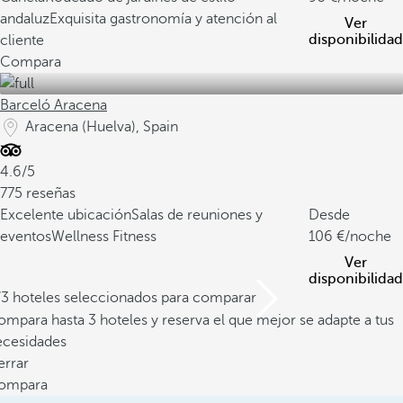
andaluz
Exquisita gastronomía y atención al
Ver
disponibilidad
cliente
Compara
Barceló Aracena
Aracena (Huelva), Spain
4.6/5
775 reseñas
Excelente ubicación
Salas de reuniones y
Desde
eventos
Wellness Fitness
106
/noche
Ver
disponibilidad
/3 hoteles seleccionados para comparar
mpara hasta 3 hoteles y reserva el que mejor se adapte a tus
ecesidades
errar
ompara