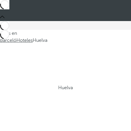
Estás en
Barceló
Hoteles
Huelva
Huelva