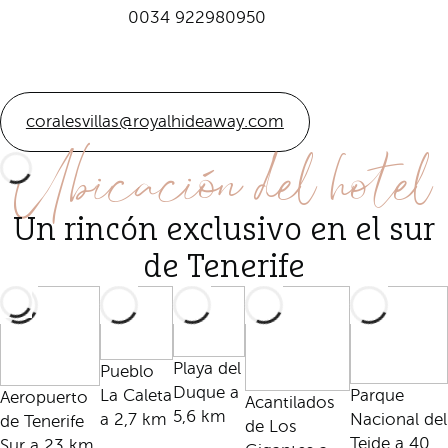
0034 922980950
coralesvillas@royalhideaway.com
Ubicación del hotel
Un rincón exclusivo en el sur
de Tenerife
Playa del
Pueblo
Duque a
La Caleta
Parque
Aeropuerto
Acantilados
5,6 km
a 2,7 km
Nacional del
de Tenerife
de Los
Teide a 40
Sur a 23 km