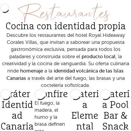
Restaurantes
Cocina con identidad propia
Descubre los restaurantes del hotel Royal Hideaway
Corales Villas, que invitan a saborear una propuesta
gastronómica exclusiva, pensada para todos los
producto local
paladares y construida sobre el
, la
creatividad y la cocina de vanguardia. Su oferta culinaria
homenaje
identidad volcánica de las Islas
rinde
a la
Canarias
a través del arte del fuego, las brasas y una
coctelería sofisticada.
Cráter
Bonfire
Materi
Materi
Identid
El fuego, la
a
a Pool
madera, el
ad
Eleme
Bar &
humo y la
brasa definen
Canaria
ntal
Snack