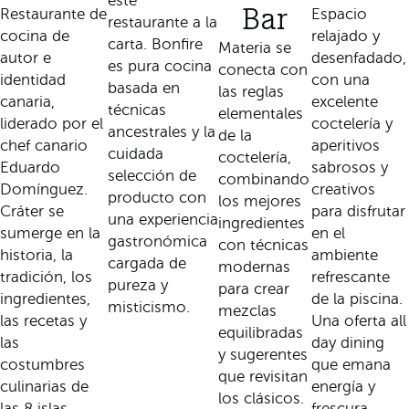
este
Restaurante de
Bar
Espacio
restaurante a la
cocina de
relajado y
carta. Bonfire
Materia se
autor e
desenfadado,
es pura cocina
conecta con
identidad
con una
basada en
las reglas
canaria,
excelente
técnicas
elementales
liderado por el
coctelería y
ancestrales y la
de la
chef canario
aperitivos
cuidada
coctelería,
Eduardo
sabrosos y
selección de
combinando
Domínguez.
creativos
producto con
los mejores
Cráter se
para disfrutar
una experiencia
ingredientes
sumerge en la
en el
gastronómica
con técnicas
historia, la
ambiente
cargada de
modernas
tradición, los
refrescante
pureza y
para crear
ingredientes,
de la piscina.
misticismo.
mezclas
las recetas y
Una oferta all
equilibradas
las
day dining
y sugerentes
costumbres
que emana
que revisitan
culinarias de
energía y
los clásicos.
las 8 islas
frescura.