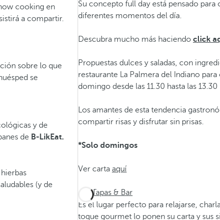
Su concepto full day está pensado para 
show cooking en
diferentes momentos del día.
istirá a compartir.
Descubra mucho más haciendo
click a
Propuestas dulces y saladas, con ingredi
ción sobre lo que
restaurante La Palmera del Indiano para
 huésped se
domingo desde las 11.30 hasta las 13.30 
Los amantes de esta tendencia gastronó
compartir risas y disfrutar sin prisas.
cológicas y de
panes de
B-LikEat.
*Solo domingos
Ver carta
aquí
 hierbas
aludables (y de
Tapas & Bar
Es el lugar perfecto para relajarse, char
toque gourmet lo ponen su carta y sus si