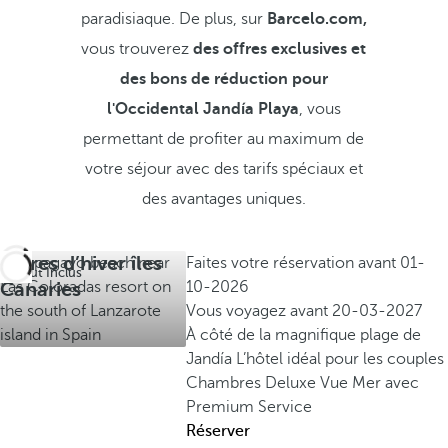
paradisiaque. De plus, sur
Barcelo.com,
vous trouverez
des offres exclusives et
des bons de réduction pour
l'Occidental Jandía Playa
, vous
permettant de profiter au maximum de
votre séjour avec des tarifs spéciaux et
des avantages uniques.
Offres d’hiver îles
Faites votre réservation avant
01-
Tout Inclus
Canaries
10-2026
Vous voyagez avant
20-03-2027
À côté de la magnifique plage de
Jandía
L’hôtel idéal pour les couples
Chambres Deluxe Vue Mer avec
Premium Service
Réserver