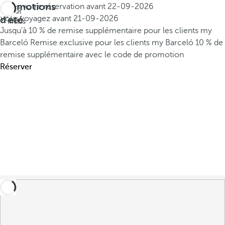
Promotions
Faites votre réservation avant
22-09-2026
Tout
d'été
Vous voyagez avant
21-09-2026
Inclus
Jusqu’à 10 % de remise supplémentaire pour les clients my
Barceló
Remise exclusive pour les clients my Barceló
10 % de
remise supplémentaire avec le code de promotion
Réserver