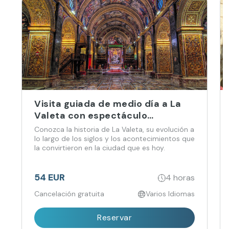
islas maltesas y
su gente.
Visita guiada de medio día a La
Valeta con espectáculo
audiovisual y visita opcional a la
Conozca la historia de La Valeta, su evolución a
Concatedral de San Juan.
lo largo de los siglos y los acontecimientos que
la convirtieron en la ciudad que es hoy.
54 EUR
4 horas
Cancelación gratuita
Varios Idiomas
Reservar