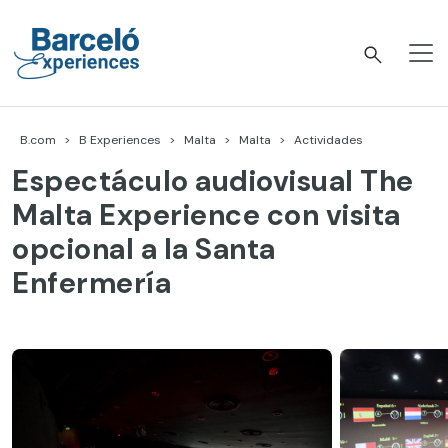
Skip
to
content
Barceló Experiences
B.com
B Experiences
Malta
Malta
Actividades
Espectáculo audiovisual The
Malta Experience con visita
opcional a la Santa
Enfermería