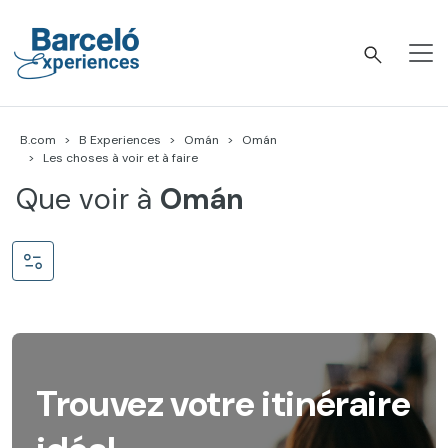
Accéder
au
contenu
Barceló Experiences
B.com
B Experiences
Omán
Omán
Les choses à voir et à faire
Que voir à
Omán
Trouvez votre itinéraire