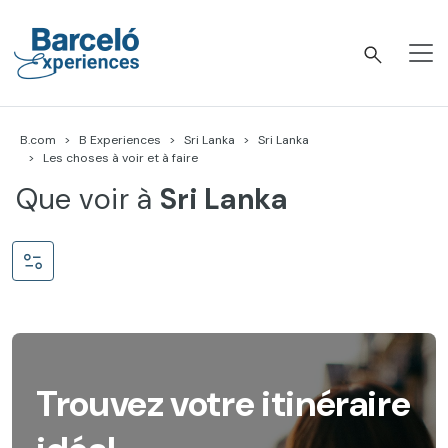
Accéder
au
contenu
Barceló Experiences
B.com
B Experiences
Sri Lanka
Sri Lanka
Les choses à voir et à faire
Que voir à
Sri Lanka
Trouvez votre itinéraire