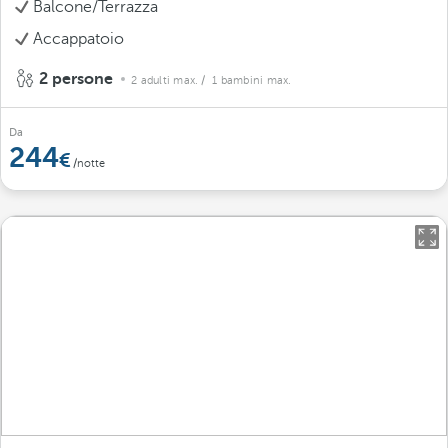
Balcone/Terrazza
Accappatoio
2 persone
2 adulti max.
/ 1 bambini max.
Da
244
/notte