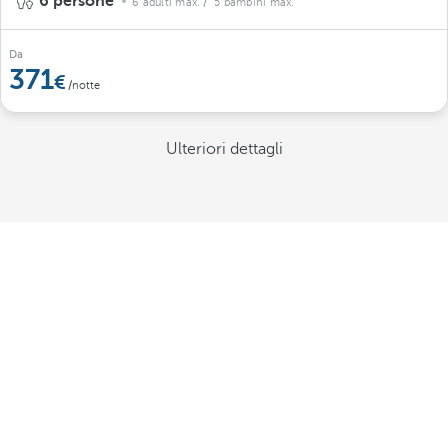
6 persone
6 adulti max.
/ 5 bambini max.
Da
371
/notte
Ulteriori dettagli