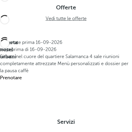
Offerte
Vedi tutte le offerte
Offerta
Prenotate prima
16-09-2026
hotel
Viaja prima di
16-09-2026
urbani
Situato nel cuore del quartiere Salamanca
4 sale riunioni
completamente attrezzate
Menù personalizzati e dossier per
la pausa caffè
Prenotare
Servizi