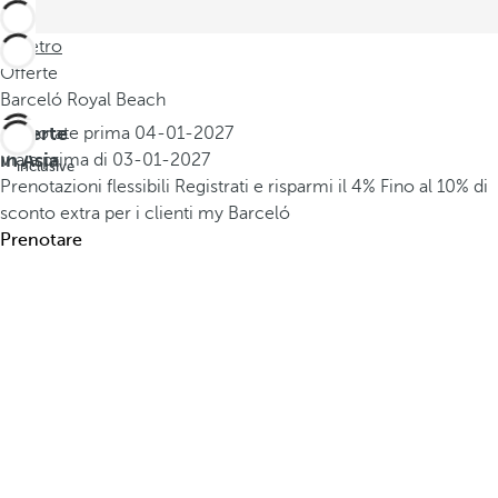
Indietro
Offerte
Barceló Royal Beach
Offerte
Prenotate prima
04-01-2027
All
in Asia
Viaja prima di
03-01-2027
inclusive
Prenotazioni flessibili
Registrati e risparmi il 4%
Fino al 10% di
sconto extra per i clienti my Barceló
Prenotare