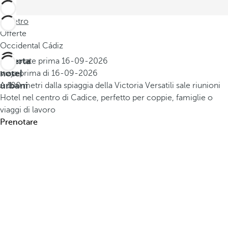
Indietro
Offerte
Occidental Cádiz
Offerta
Prenotate prima
16-09-2026
hotel
Viaja prima di
16-09-2026
urbani
A 100 metri dalla spiaggia della Victoria
Versatili sale riunioni
Hotel nel centro di Cadice, perfetto per coppie, famiglie o
viaggi di lavoro
Prenotare