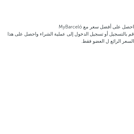
احصل على أفضل سعر مع MyBarceló
قم بالتسجيل أو تسجيل الدخول إلى عملية الشراء واحصل على هذا
السعر الرائع ل العضو فقط.