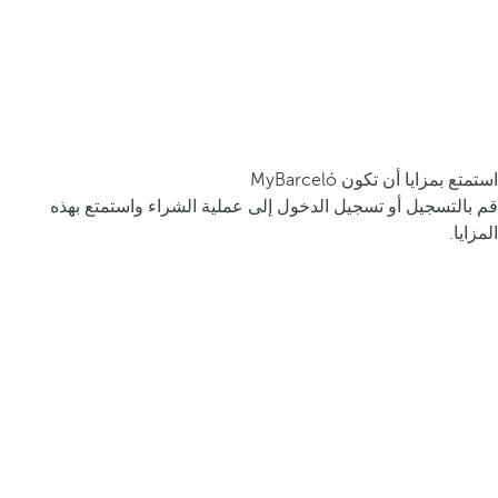
استمتع بمزايا أن تكون MyBarceló
قم بالتسجيل أو تسجيل الدخول إلى عملية الشراء واستمتع بهذه
المزايا.