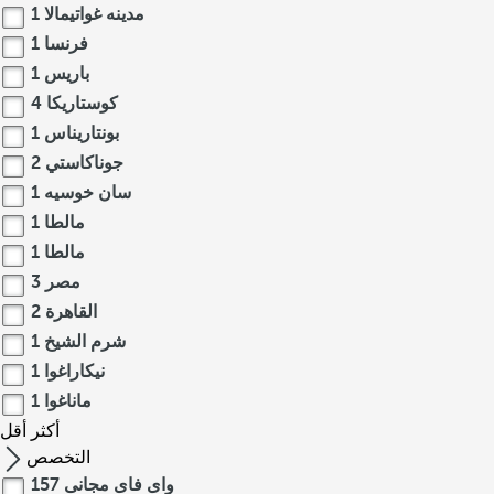
مدينه غواتيمالا
1
فرنسا
1
باريس
1
كوستاريكا
4
بونتاريناس
1
جوناكاستي
2
سان خوسيه
1
مالطا
1
مالطا
1
مصر
3
القاهرة
2
شرم الشيخ
1
نيكاراغوا
1
ماناغوا
1
أكثر
أقل
التخصص
واى فاى مجانى
157