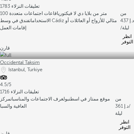
1783 تعليقات النزلاء
من
100 متر من بلايا دي لا فيكتوريا
قاعات اجتماعات متعددة
437
الاستخدامات
فندق في وسط Cádiz مثالي للأزواج أو العائلات أو
/ليلة
إقامات العمل
انظر
التوفر
قارن
Occidental Taksim
Istanbul, Turkiye
4.5/5
1716 تعليقات النزلاء
من
موقع ممتاز في اسطنبول
غرف الاجتماعات والمناسبات
مركز
/
361
العافية والسبا
ليلة
انظر
التوفر
قارن