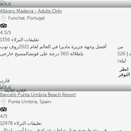
Allegro Madeira - Adults Only
Funchal, Portugal
4.5/5
1356 تعليقات النزلاء
من
أفضل وجهة جزيرة ماديرا في العالم لعام 2021
روف توب
526
بإطلالة 360 درجة على فونشال
مسبح خارجي
/ليلة
انظر
التوفر
قارن
الإقامة الكاملة
Barceló Punta Umbría Beach Resort
Punta Umbría, Spain
4/5
12978 تعليقات النزلاء
من
في بيئة طبيعية بجوار شاطئ عذراء في بونتا أومبريا
مثالي