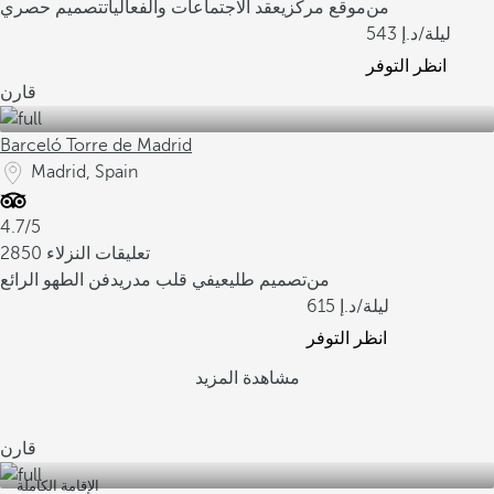
من
موقع مركزي
عقد الاجتماعات والفعاليات
تصميم حصري
/ليلة
543
انظر التوفر
قارن
Barceló Torre de Madrid
Madrid, Spain
4.7/5
2850 تعليقات النزلاء
من
تصميم طليعي
في قلب مدريد
فن الطهو الرائع
/ليلة
615
انظر التوفر
مشاهدة المزيد
قارن
الإقامة الكاملة