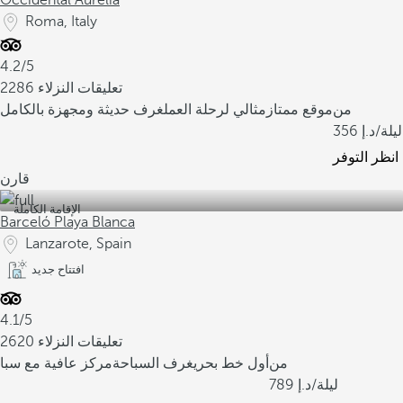
Occidental Aurelia
Roma, Italy
4.2/5
2286 تعليقات النزلاء
من
موقع ممتاز
مثالي لرحلة العمل
غرف حديثة ومجهزة بالكامل
/ليلة
356
انظر التوفر
قارن
الإقامة الكاملة
Barceló Playa Blanca
Lanzarote, Spain
افتتاح جديد
4.1/5
2620 تعليقات النزلاء
من
أول خط بحري
غرف السباحة
مركز عافية مع سبا
/ليلة
789