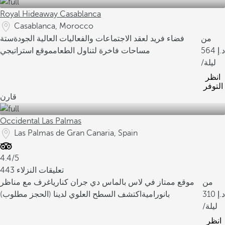
Royal Hideaway Casablanca
Casablanca, Morocco
من
فضاء فريد لعقد الاجتماعات والفعاليات العالية الجودة
ستة
564
مساحات فاخرة لتناول الطعام
موقع استراتيجي
/ليلة
انظر
التوفر
قارن
Occidental Las Palmas
Las Palmas de Gran Canaria, Spain
4.4/5
443 تعليقات النزلاء
من
موقع ممتاز في لاس بالماس دي جران كناريا
غرف مع مناظر
310
بانورامية
اكتشف السطح العلوي لدينا (الحجز مطلوب)
/ليلة
انظر