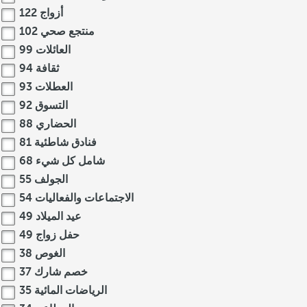
أزواج
122
منتجع صحي
102
العائلات
99
ثقافة
94
العطلات
93
التسوق
92
الحضاري
88
فنادق شاطئية
81
شامل كل شيء
68
الجولف
55
الاجتماعات والفعاليات
54
عيد الميلاد
49
حفل زواج
49
الغوص
38
خصم شارك
37
الرياضات المائية
35