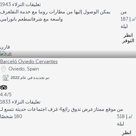
1943 تعليقات النزلاء
من
يمكن الوصول إليها من مطارات روما مع خدمة النقل
غرف
/
187
واسعة مع شرفات
مطعم بانورامي
ليلة
انظر
التوفر
قارن
Barceló Oviedo Cervantes
Oviedo, Spain
تم تجديده في عام 2022
4.4/5
1833 تعليقات النزلاء
من
موقع ممتاز
عرض تذوق رائع
4 غرف اجتماعات حديثة تتسع لـ
/
518
180 شخصًا
ليلة
انظر