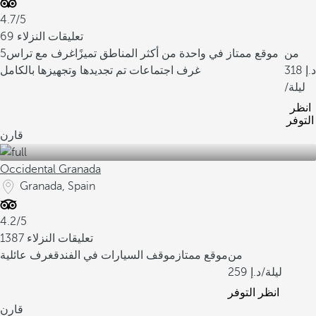
4.7/5
69 تعليقات النزلاء
من
موقع ممتاز في واحدة من أكثر المناطق تميزًا
غرف مع تراس
5
318
غرف اجتماعات تم تجديدها وتجهيزها بالكامل
/ليلة
انظر
التوفر
قارن
Occidental Granada
Granada, Spain
4.2/5
1387 تعليقات النزلاء
من
موقع ممتاز
موقف السيارات في الفندق
غرف عائلية
/ليلة
259
انظر التوفر
قارن