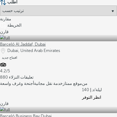
اطلب
مقارنة
الخريطة
قارن
Barceló Al Jaddaf, Dubai
Dubai, United Arab Emirates
افتتاح جديد
4.2/5
880 تعليقات النزلاء
من
موقع ممتاز
خدمة نقل مجانية
أجنحة وغرف واسعة
/ليلة
140
انظر التوفر
قارن
Barceló Business Bay Dubai