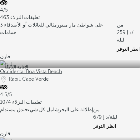
4/5
463 تعليقات النزلاء
من
على شواطئ مار مينور
مثالي للعائلات أو الأصدقاء
3
/
259
حمامات
ليلة
انظر التوفر
قارن
الإقامة الكاملة
Occidental Boa Vista Beach
Rabil, Cape Verde
4.5/5
1074 تعليقات النزلاء
من
إطلالة على البحر
شامل كل شيء
فندق مستدام
/ليلة
679
انظر التوفر
قارن