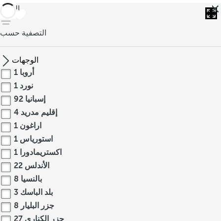
العودة
التصفية حسب
الوجهات
أروبا
1
نورد
1
إسبانيا
92
إقليم مدريد
4
اراغون
1
استورياس
1
اكستريمادورا
1
الأندلس
22
بالنسيا
8
بلد الباسك
3
جزر البليار
8
جزر الكناري
27