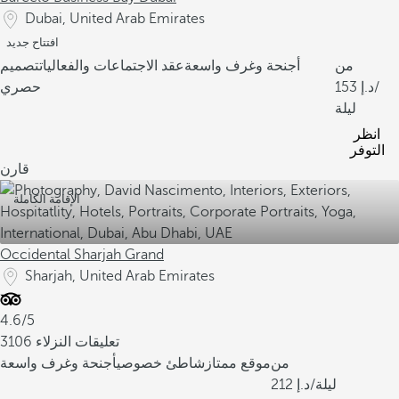
Dubai, United Arab Emirates
افتتاح جديد
من
أجنحة وغرف واسعة
عقد الاجتماعات والفعاليات
تصميم
/
153
حصري
ليلة
انظر
التوفر
قارن
الإقامة الكاملة
Occidental Sharjah Grand
Sharjah, United Arab Emirates
4.6/5
3106 تعليقات النزلاء
من
موقع ممتاز
شاطئ خصوصي
أجنحة وغرف واسعة
/ليلة
212