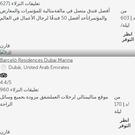
6271 تعليقات النزلاء
من
أفضل فندق متصل في مالقة
مثالية للمؤتمرات والمعارض
603
والمؤتمرات
أحد أفضل 50 فندقًا لرجال الأعمال في العالم
/ليلة
انظر
التوفر
قارن
Barceló Residences Dubai Marina
Dubái, United Arab Emirates
4.4/5
960 تعليقات النزلاء
من
موقع مثالي
مثالي لرحلات العمل
شقق مزودة بجميع وسائل
/
170
الراحة
ليلة
انظر
التوفر
قارن