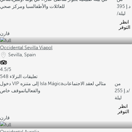
395
للعائلات والأطفال
سبا ومركز صحي
/ليلة
انظر
التوفر
قارن
Occidental Sevilla Viapol
Sevilla, Spain
4.5/5
548 تعليقات النزلاء
من
مثالي لعقد الاجتماعات
دخول VIP إلى متنزه Isla Mágica
/
255
والفعاليات
موقف خاص
ليلة
انظر
التوفر
قارن