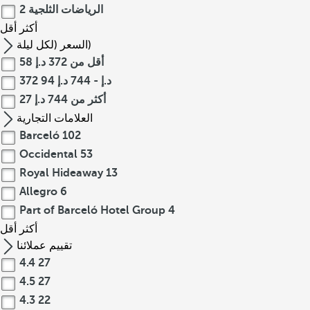
الرياضات الثلجية
2
أكثر
أقل
السعر (لكل ليلة)
أقل من 372 د.إ
58
372 د.إ - 744 د.إ
94
أكثر من 744 د.إ
27
العلامات التجارية
Barceló
102
Occidental
53
Royal Hideaway
13
Allegro
6
Part of Barceló Hotel Group
4
أكثر
أقل
تقييم عملائنا
4.4
27
4.5
27
4.3
22