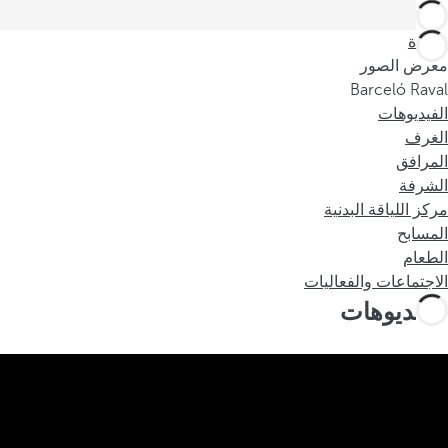
العودة
معرض الصور
Barceló Raval
الفيديوهات
الغرف
المرافق
الشرفة
مركز اللياقة البدنية
المسابح
الطعام
الاجتماعات والفعاليات
الفيديوهات