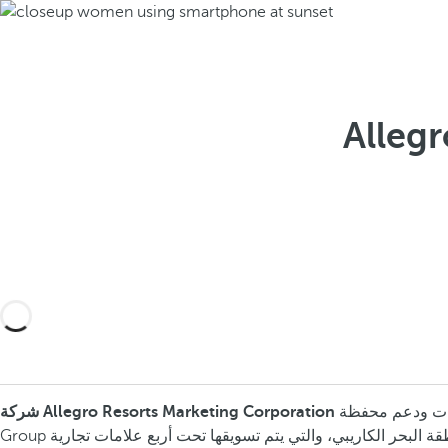
Alleg
هي شركة مستقلة مقرها الولايات المتحدة الأمريكية، وهي مسؤولة عن خدمات التسويق والعلاقات العامة وتحسين الإيرادات ودعم محفظة Barceló Hotel
شركة Allegro Resorts Marketing Corporation
Group في أمريكا اللاتينية ومنطقة البحر الكاريبي، والتي يتم تسويقها تحت أربع علامات تجارية: Royal Hideaway Luxury Hotels & Resorts و Barceló Hotels & Resorts و Occidental Hotels & Resorts و