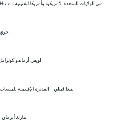
– مديرة المبيعات - فنادق Royal Hideaway و Urban Hotels في الولايات المتحدة الأمريكية وأمريكا اللاتينية
جوي 
لويس أرماندو كونراما
ليندا فينلي
- المديرة الإقليمية للمبيعا
مارك أبرمان
-