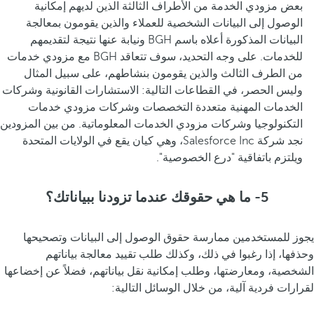
بعض مزودي الخدمة من الأطراف الثالثة الذين لديهم إمكانية
الوصول إلى البيانات الشخصية للعملاء والذين يقومون بمعالجة
البيانات المذكورة أعلاه باسم BGH ونيابة عنها نتيجة لتقديمهم
للخدمات. على وجه التحديد، سوف تتعاقد BGH مع مزودي خدمات
من الطرف الثالث والذين يقومون بنشاطهم، على سبيل المثال
وليس الحصر، في القطاعات التالية: الاستشارات القانونية وشركات
الخدمات المهنية متعددة التخصصات وشركات مزودي خدمات
التكنولوجيا وشركات مزودي الخدمات المعلوماتية. من بين المزودين
نجد شركة Salesforce Inc، وهي كيان يقع في الولايات المتحدة
ويلتزم باتفاقية "درع الخصوصية".
5- ما هي حقوقك عندما تزودنا ببياناتك؟
يجوز للمستخدمين ممارسة حقوق الوصول إلى البيانات وتصحيحها
وحذفها، إذا رغبوا في ذلك، وكذلك طلب تقييد معالجة بياناتهم
الشخصية، ومعارضتها، وطلب إمكانية نقل بياناتهم، فضلاً عن إخضاعها
لقرارات فردية آلية، من خلال الوسائل التالية: