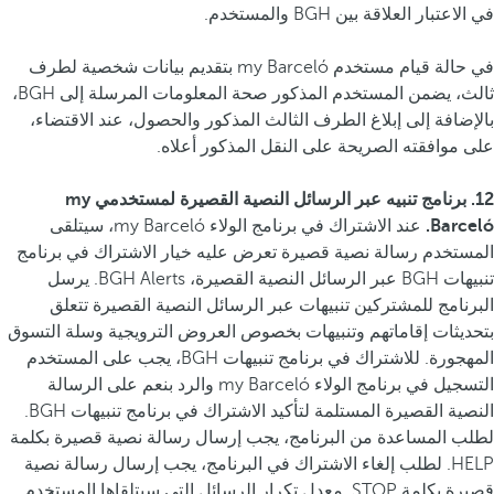
في الاعتبار العلاقة بين BGH والمستخدم.
في حالة قيام مستخدم my Barceló بتقديم بيانات شخصية لطرف
ثالث، يضمن المستخدم المذكور صحة المعلومات المرسلة إلى BGH،
بالإضافة إلى إبلاغ الطرف الثالث المذكور والحصول، عند الاقتضاء،
على موافقته الصريحة على النقل المذكور أعلاه.
12. برنامج تنبيه عبر الرسائل النصية القصيرة لمستخدمي my
Barceló.
عند الاشتراك في برنامج الولاء my Barceló، سيتلقى
المستخدم رسالة نصية قصيرة تعرض عليه خيار الاشتراك في برنامج
تنبيهات BGH عبر الرسائل النصية القصيرة، BGH Alerts. يرسل
البرنامج للمشتركين تنبيهات عبر الرسائل النصية القصيرة تتعلق
بتحديثات إقاماتهم وتنبيهات بخصوص العروض الترويجية وسلة التسوق
المهجورة. للاشتراك في برنامج تنبيهات BGH، يجب على المستخدم
التسجيل في برنامج الولاء my Barceló والرد بنعم على الرسالة
النصية القصيرة المستلمة لتأكيد الاشتراك في برنامج تنبيهات BGH.
لطلب المساعدة من البرنامج، يجب إرسال رسالة نصية قصيرة بكلمة
HELP. لطلب إلغاء الاشتراك في البرنامج، يجب إرسال رسالة نصية
قصيرة بكلمة STOP. معدل تكرار الرسائل التي سيتلقاها المستخدم