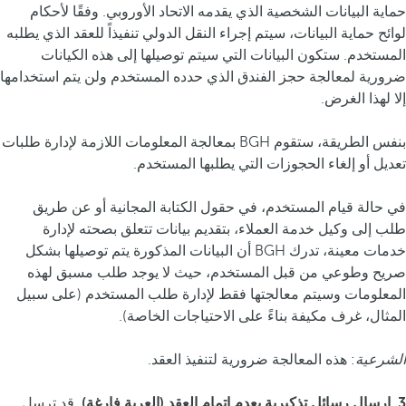
حماية البيانات الشخصية الذي يقدمه الاتحاد الأوروبي. وفقًا لأحكام
لوائح حماية البيانات، سيتم إجراء النقل الدولي تنفيذاً للعقد الذي يطلبه
المستخدم. ستكون البيانات التي سيتم توصيلها إلى هذه الكيانات
ضرورية لمعالجة حجز الفندق الذي حدده المستخدم ولن يتم استخدامها
إلا لهذا الغرض.
بنفس الطريقة، ستقوم BGH بمعالجة المعلومات اللازمة لإدارة طلبات
تعديل أو إلغاء الحجوزات التي يطلبها المستخدم.
في حالة قيام المستخدم، في حقول الكتابة المجانية أو عن طريق
طلب إلى وكيل خدمة العملاء، بتقديم بيانات تتعلق بصحته لإدارة
خدمات معينة، تدرك BGH أن البيانات المذكورة يتم توصيلها بشكل
صريح وطوعي من قبل المستخدم، حيث لا يوجد طلب مسبق لهذه
المعلومات وسيتم معالجتها فقط لإدارة طلب المستخدم (على سبيل
المثال، غرف مكيفة بناءً على الاحتياجات الخاصة).
الشرعية
: هذه المعالجة ضرورية لتنفيذ العقد.
3. إرسال رسائل تذكيرية بعدم إتمام العقد (العربة فارغة)
. قد ترسل