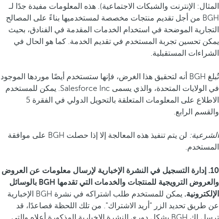
المثال: الإنترنت والشبكات الاجتماعية). هذه المعلومات مفيدة جدًا لـ
BGH من أجل تقديم منتجات مخصصة لمستخدميها بناءً على المصالح
التجارية الموضحة في استخدام الخدمات المقدمة في الفنادق، بحيث
يمكن تحسين تجربة المستخدم في تقديم الخدمة. كما هو الحال في
الشراءات المستقبلية.
تُبلغ BGH أنه لتحقيق هذا الغرض، فإنها ستستخدم أيضًا موردها الموجود
في الولايات المتحدة، والذي يسمى Salesforce Inc. يمكن للمستخدم
الاطلاع على المعلومات المتعلقة بالتحويل الدولي في الفقرة 5
والقسم الرابع.
الشرعية:
لن يتم تنفيذ هذه المعالجة إلا إذا حصلت BGH على موافقة
المستخدم.
10. إدارة التسجيل في النشرة الإخبارية لإرسال معلومات عن العروض
والعروض الترويجية للمنتجات والخدمات التي تقدمها BGH بالوسائل
الإلكترونية.
يمكن للمستخدم طلب اشتراكه في نشرة BGH الإخبارية
عن طريق تحديد الزر "أريد الاشتراك". من تلك اللحظة فصاعدًا، قد
ترسل لك BGH بشكل دوري النشرة الإخبارية المذكورة أعلاه والتي