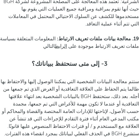
الشرعية:
تعتمد هذه المعالجة على المصلحة المشروعة لشركة BGH
حيث أنها تقوم بمراقبة ومراقبة جميع العمليات التي يقوم بها
مستخدموها للكشف عن السلوك الاحتيالي المحتمل في المعاملات
التي تتم أثناء عملية التعاقد.
19. معالجة بيانات ملفات تعريف الارتباط:
المعلومات المتعلقة بسياسة
ملفات تعريف الارتباط موجودة على
الرابط
التالي
3- إلى متى سنحتفظ ببياناتك؟
ستتم معالجة البيانات الشخصية التي يمكننا الوصول إليها والاحتفاظ بها
طالما يتم الحفاظ على العلاقة التعاقدية أو الغرض الذي تم جمعها من
أجله. بعد ذلك، ستحتفظ BGH بالبيانات الشخصية بعد انتهاء علاقتها
التعاقدية أو عندما لا تكون مهمة للأغراض التي تم جمعها، مجمدة
حسب الأصول، لإتاحتها للإدارات العامة المختصة والقضاة والمحاكم أو
مكتب المدعي العام أثناء فترة التقادم للإجراءات التي قد تنشأ عن
العلاقة مع المستخدم و / أو فترات الاحتفاظ المنصوص عليها قانونًا.
ستشرع BGH في الحذف الفعلي لبياناتك بمجرد انقضاء هذه الفترات.