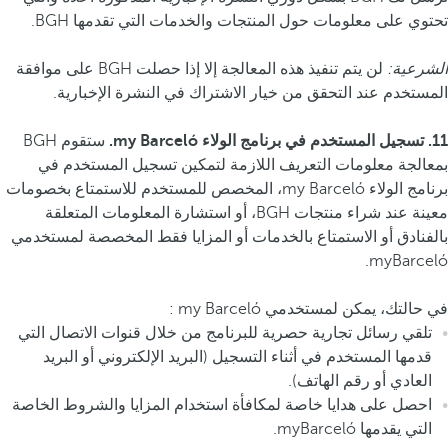
تحتوي على معلومات حول المنتجات والخدمات التي تقدمها BGH.
الشرعية:
لن يتم تنفيذ هذه المعالجة إلا إذا حصلت BGH على موافقة
المستخدم عند التحقق من خيار الاشتراك في النشرة الإخبارية.
11. تسجيل المستخدم في برنامج الولاء my Barceló.
ستقوم BGH
بمعالجة معلومات التعريف اللازمة لتمكين تسجيل المستخدم في
برنامج الولاء my Barceló، المخصص للمستخدم للاستمتاع بخصومات
معينة عند شراء منتجات BGH، أو استشارة المعلومات المتعلقة
بالفنادق أو الاستمتاع بالخدمات أو المزايا فقط المخصصة لمستخدمي
myBarceló.
في حالتك، يمكن لمستخدمي my Barceló :
تلقي رسائل تجارية حصرية للبرنامج من خلال قنوات الاتصال التي
قدمها المستخدم في أثناء التسجيل (البريد الإلكتروني أو البريد
العادي أو رقم الهاتف).
احصل على هدايا خاصة لمكافأة استخدام المزايا والشروط الخاصة
التي يقدمها myBarceló.