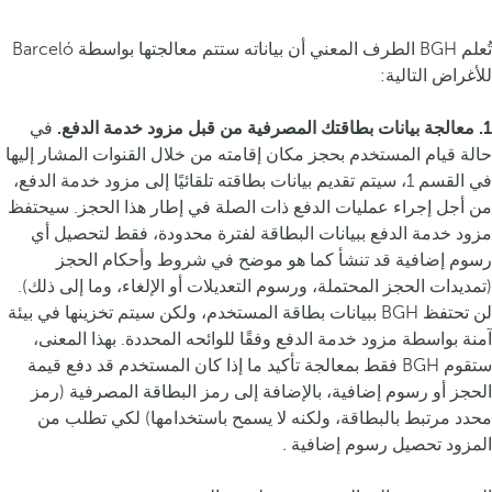
تُعلم BGH الطرف المعني أن بياناته ستتم معالجتها بواسطة Barceló
للأغراض التالية:
1. معالجة بيانات بطاقتك المصرفية من قبل مزود خدمة الدفع.
في
حالة قيام المستخدم بحجز مكان إقامته من خلال القنوات المشار إليها
في القسم 1، سيتم تقديم بيانات بطاقته تلقائيًا إلى مزود خدمة الدفع،
من أجل إجراء عمليات الدفع ذات الصلة في إطار هذا الحجز. سيحتفظ
مزود خدمة الدفع ببيانات البطاقة لفترة محدودة، فقط لتحصيل أي
رسوم إضافية قد تنشأ كما هو موضح في شروط وأحكام الحجز
(تمديدات الحجز المحتملة، ورسوم التعديلات أو الإلغاء، وما إلى ذلك).
لن تحتفظ BGH ببيانات بطاقة المستخدم، ولكن سيتم تخزينها في بيئة
آمنة بواسطة مزود خدمة الدفع وفقًا للوائحه المحددة. بهذا المعنى،
ستقوم BGH فقط بمعالجة تأكيد ما إذا كان المستخدم قد دفع قيمة
الحجز أو رسوم إضافية، بالإضافة إلى رمز البطاقة المصرفية (رمز
محدد مرتبط بالبطاقة، ولكنه لا يسمح باستخدامها) لكي تطلب من
المزود تحصيل رسوم إضافية
.