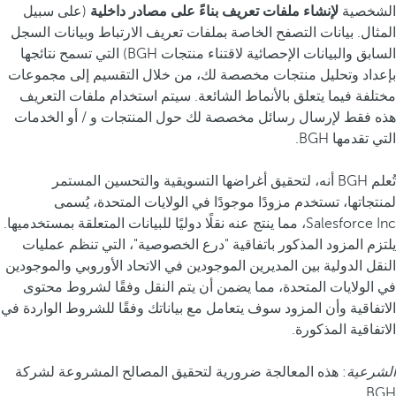
الشخصية
لإنشاء ملفات تعريف بناءً على مصادر داخلية
(على سبيل
المثال. بيانات التصفح الخاصة بملفات تعريف الارتباط وبيانات السجل
السابق والبيانات الإحصائية لاقتناء منتجات BGH) التي تسمح نتائجها
بإعداد وتحليل منتجات مخصصة لك، من خلال التقسيم إلى مجموعات
مختلفة فيما يتعلق بالأنماط الشائعة. سيتم استخدام ملفات التعريف
هذه فقط لإرسال رسائل مخصصة لك حول المنتجات و / أو الخدمات
التي تقدمها BGH.
تُعلم BGH أنه، لتحقيق أغراضها التسويقية والتحسين المستمر
لمنتجاتها، تستخدم مزودًا موجودًا في الولايات المتحدة، يُسمى
Salesforce Inc، مما ينتج عنه نقلًا دوليًا للبيانات المتعلقة بمستخدميها.
يلتزم المزود المذكور باتفاقية "درع الخصوصية"، التي تنظم عمليات
النقل الدولية بين المديرين الموجودين في الاتحاد الأوروبي والموجودين
في الولايات المتحدة، مما يضمن أن يتم النقل وفقًا لشروط محتوى
الاتفاقية وأن المزود سوف يتعامل مع بياناتك وفقًا للشروط الواردة في
الاتفاقية المذكورة.
الشرعية
: هذه المعالجة ضرورية لتحقيق المصالح المشروعة لشركة
BGH.