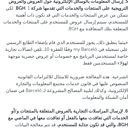
5. إرسال المعلومات بالوسائل الإلكترونية حول العروض والعروض
الترويجية على المنتجات والخدمات التي تقدمها شركة BGH
. 1. لكي
نتمكن من عرض المنتجات والخدمات التي قد تكون ذات أهمية
للمستخدم، سيتم إرسال عروض للمستخدم على المنتجات والخدمات
المتعلقة بتلك المتعاقدة مع BGH.
حيثما ينطبق ذلك، يجوز للمستخدم الذي قام بإضفاء الطابع الرسمي
على تسجيله في my Barceló وفقًا للفقرة 10، تلقي اتصالات تجارية
خاصة لمستخدمي البرنامج مع خصومات أو عروض حصرية موجهة
لهؤلاء المستخدمين فقط.
الشرعية:
هذه المعالجة ضرورية للامتثال للالتزامات القانونية
المنصوص عليها في قانون خدمات مجتمع المعلومات والتجارة
الإلكترونية، وكذلك لتلبية المصالح المشروعة لـ Barceló في ضمان
أمان الشبكة والمعلومات.
6. لإرسال المراسلات التجارية بالعروض المتعلقة بالمنتجات و/أو
الخدمات التي تعاقدت معها بالفعل أو تعاقدت معها في الماضي مع
BGH، والتي قد تكون جذابة للمستخدم،
قد تتم معالجة البيانات