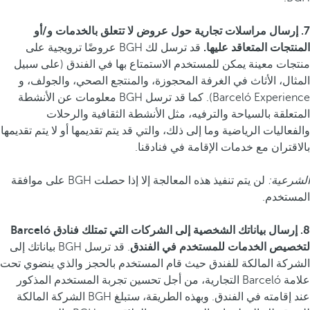
7. إرسال مراسلات تجارية حول عروض لا تتعلق بالخدمات و/أو
المنتجات المتعاقد عليها.
قد ترسل لك BGH عروضًا ترويجية على
منتجات معينة يمكن للمستخدم الاستمتاع بها في الفندق (على سبيل
المثال، الأثاث في الغرفة المحجوزة، والمنتجع الصحي، والجولف، و
Barceló Experience). كما قد ترسل BGH معلومات عن الأنشطة
المتعلقة بالسياحة والترفيه، مثل الأنشطة الثقافية والرحلات
والفعاليات الرياضية وما إلى ذلك، والتي قد يتم تقديمها أو لا يتم تقديمها
بالاقتران مع خدمات الإقامة في فنادقنا.
الشرعية:
لن يتم تنفيذ هذه المعالجة إلا إذا حصلت BGH على موافقة
المستخدم.
8. إرسال بياناتك الشخصية إلى الشركات التي تمتلك فنادق Barceló
لتخصيص الخدمات للمستخدم في الفندق
. قد ترسل BGH بياناتك إلى
الشركة المالكة للفندق حيث قام المستخدم بالحجز والذي ينضوي تحت
علامة Barceló التجارية، من أجل تحسين تجربة المستخدم المذكور
عند إقامته في الفندق. وبهذه الطريقة، ستبلغ BGH الشركة المالكة