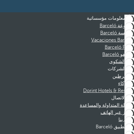
معلومات مؤسساتية
مجموعة Barceló
مؤسسة Barceló
Vacaciones Barceló
Barceló Films
موظفو Barceló
قناة الشكوى
الشركات
المنخرطين
الشركاء
Dorint Hotels & Resorts
الاتصال
الأسئلة المتداولة والمساعدة
الحجز عبر الهاتف
اتصل بنا
تطبيق Barceló