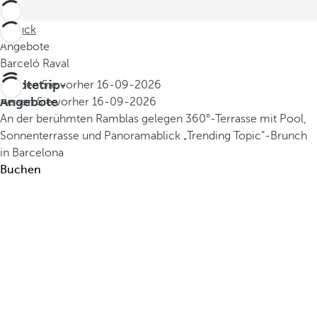
Zurück
Angebote
Barceló Raval
Städtetrip-
Buchen Sie vorher
16-09-2026
Angebote
Reisen Sie vorher
16-09-2026
An der berühmten Ramblas gelegen
360°-Terrasse mit Pool,
Sonnenterrasse und Panoramablick
„Trending Topic“-Brunch
in Barcelona
Buchen