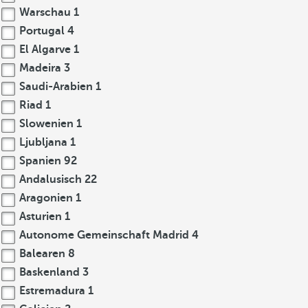
Warschau
1
Portugal
4
El Algarve
1
Madeira
3
Saudi-Arabien
1
Riad
1
Slowenien
1
Ljubljana
1
Spanien
92
Andalusisch
22
Aragonien
1
Asturien
1
Autonome Gemeinschaft Madrid
4
Balearen
8
Baskenland
3
Estremadura
1