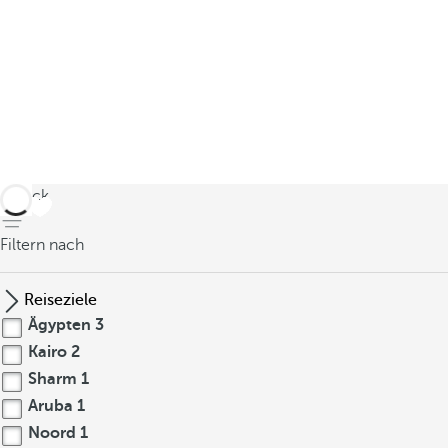
zurück
Filtern nach
Reiseziele
Ägypten
3
Kairo
2
Sharm
1
Aruba
1
Noord
1