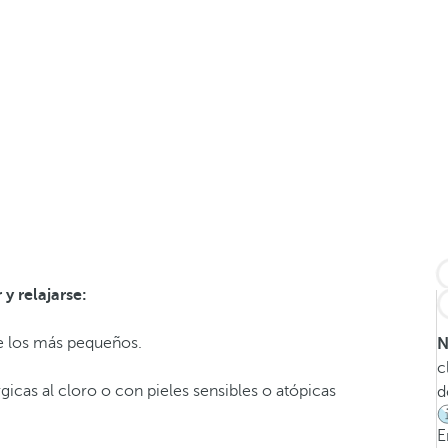
 y relajarse:
de los más pequeños.
N
c
gicas al cloro o con pieles sensibles o atópicas
d
E