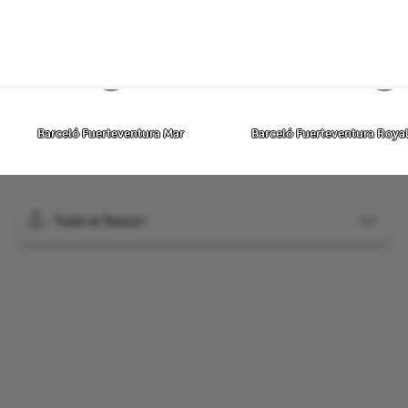
exe hôtelier
Les hôtels du complexe
Barceló Fuerteventura Mar
Barceló Fuerteventura Royal
Todo el Resort