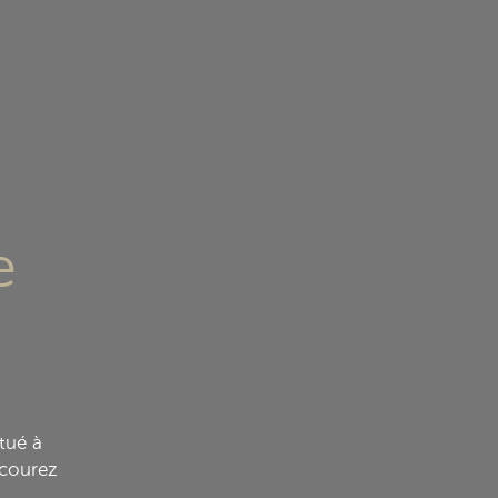
e
tué à
rcourez