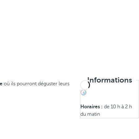
Informations
te
où ils pourront déguster leurs
Horaires :
de 10 h à 2 h
du matin