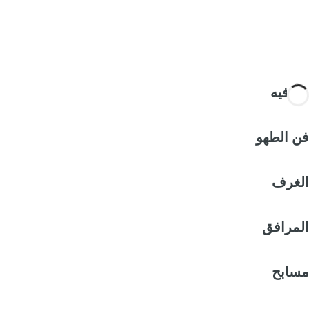
الترفيه
فن الطهو
الغرف
المرافق
مسابح