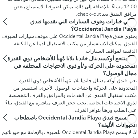
12:00 مساءً. بالإضافة إلى ذلك، يمكن لضيوفنا الاستمتاع ببعض
مرافق الفندق بعد check-out.
ما هي خيارات وقوف السيارات التي يقدمها فندق
Occidental Jandía Playa؟
يحتوي فندق Occidental Jandía Playa على موقف سيارات لضيوف
الفندق. يمكنك الاستفسار من مكتب الاستقبال لدينا عن التكلفة
الدقيقة لمواقف السيارات.
هل منتجع أوكسيدنتال خانديا بلايا مُهيأ للأشخاص ذوي القدرة
المحدودة على الحركة و/أو ذوي الاحتياجات المختلفة في
مجال الوصول؟
نعم، فندق أوكسيدنتال جانديا بلايا مُهيأ للأشخاص ذوي القدرة
المحدودة على الحركة واحتياجات الوصول الأخرى. استفسر من
مكتب استقبال الفندق عن الخدمات والمرافق والغرف المُخصصة
لذوي الاحتياجات الخاصة. يجب حجز الغرف مباشرة مع الفندق، بناءً
على الطلب ورهناً بتوافر الغرف.
هل يسمح فندق Occidental Jandía Playa باصطحاب
الحيوانات الأليفة؟
لا، لا يسمح Occidental Jandía Playa للضيوف بالإقامة مع حيواناتهم