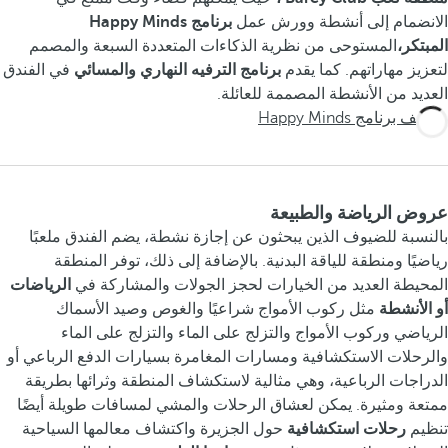
الانضمام إلى أنشطة وورش عمل
برنامج Happy Minds
المبتكر،
المستوحى من نظرية الذكاءات المتعددة السبعة والمصمم
لتعزيز مهاراتهم. كما يقدم
برنامج
الترفيه النهاري والمسائي
في الفندق
العديد من الأنشطة المصممة للعائلة.
اكتشف برنامج Happy Minds
عروض الرياضة والطبيعة
بالنسبة للضيوف الذين يبحثون عن إجازة نشطة، يضم الفندق ملعبًا
رياضيًا ومنطقة للياقة البدنية. بالإضافة إلى ذلك، توفر المنطقة
المحيطة العديد من الخيارات لحجز الجولات والمشاركة في
الرياضات
أو الأنشطة
مثل ركوب الأمواج شراعيًا والغوص وصيد الأسماك
الرياضي وركوب الأمواج والتزلج على الماء والتزلج على الماء
والرحلات الاستكشافية ومسارات المغامرة بسيارات الدفع الرباعي أو
الدراجات الرباعية، وهي مثالية لاستكشاف المنطقة وثرائها بطريقة
ممتعة ومثيرة. يمكن لعشاق الرحلات والمشي لمسافات طويلة أيضًا
تنظيم
رحلات استكشافية
حول الجزيرة واكتشاف معالمها السياحية