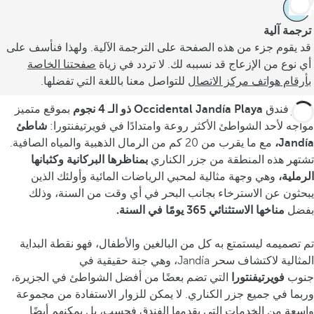
ترجمة آلية
قد يقوم جزء من هذه الصفحة على الترجمة الآلية. ولهذا فنأسف على
أي نوع من الإزعاج قد نسببه لك. لا تردد في زياة
صفحتنا الخاصة
بأرقام هواتف مركز الاتصال
للتواصل معنا باللغة التي تفضلها.
يتميز فندق
Occidental Jandía Playa ذو الـ 4 نجوم
بموقع متميز
مواجه لأحد الشواطئ الأكثر روعة وامتدادًا في فويرتيفنتورا:
شاطئ
Jandía،
مع ما يقرب من 20 كم من الرمال الذهبية والمياه الصافية.
تشتهر هذه المنطقة من جزر الكناري
بمناظرها البركانية وكثبانها
الرملية،
وهي وجهة مثالية لمحبي الرياضات المائية وأولئك الذين
يبحثون عن الاسترخاء بجانب البحر في أي وقت من السنة، وذلك
بفضل
مناخها الاستثنائي 365 يومًا في السنة.
تم تصميمه ليستمتع به كل من البالغين والأطفال، فهو نقطة البداية
المثالية لاكتشاف سحر Jandía، وهي جنة حقيقية في
جنوب
فويرتيفنتورا
التي تضم بعضًا من أفضل الشواطئ في الجزيرة،
وربما في جميع جزر الكناري. لا يمكن للزوار الاستفادة من مجموعة
واسعة من الخدمات التي يقدمها الفندق فحسب، بل يمكنهم أيضًا