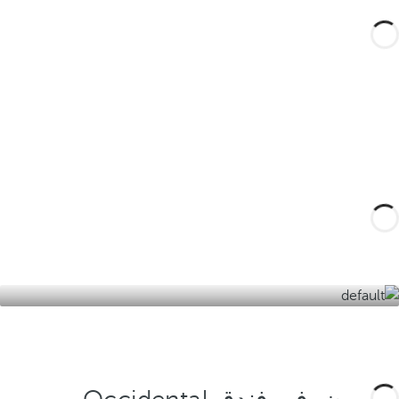
قم بتصميم رحلتك المصممة خصيصًا لك مع
هذه التجارب في فويرتيفنتورا وما حولها
واكتشف أفضل نسخة من جزيرة الربيع
الأبدي.
اكتشفهم هنا
أو اكتب لنا على
jandiamar.gem@occidentalhotels.com