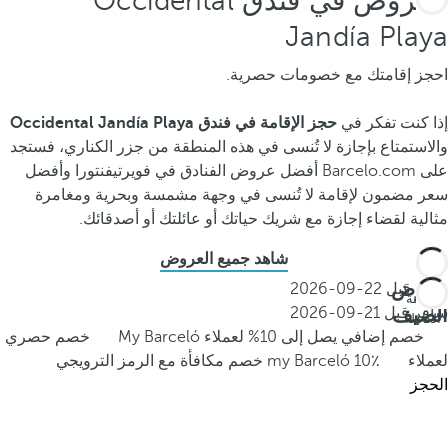
العروض في فندق Occidental
Jandía Playa
احجز إقامتك مع خصومات حصرية.
إذا كنت تفكر في
حجز الإقامة في فندق Occidental Jandía Playa
والاستمتاع بإجازة لا تُنسى في هذه المنطقة من جزر الكناري، فستجد
على Barcelo.com أفضل عروض الفنادق في فويرتيفنتورا وأفضل
سعر مضمون لإقامة لا تُنسى في وجهة مشمسة وبحرية ومغامرة
مثالية لقضاء إجازة مع شريك حياتك أو عائلتك أو أصدقائك.
شاهد جميع العروض
عروض
احجز قبل
22-09-2026
الإقامة
الصيف
سافر قبل
21-09-2026
الكاملة
خصم إضافي يصل إلى 10% لعملاء My Barceló
خصم حصري
لعملاء my Barceló
10٪ خصم مكافأة مع الرمز الترويجي
الحجز