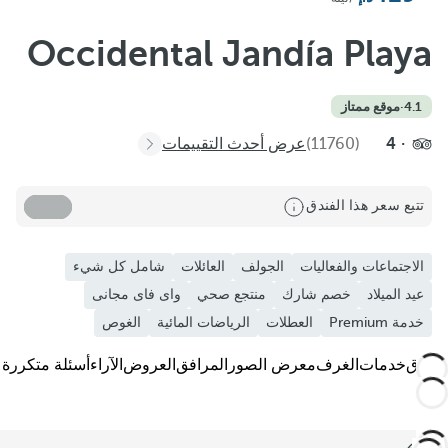
Occidental Jandía Playa
4.1
·
موقع ممتاز
4
(11760)
عرض أحدث التقييمات
تتبع سعر هذا الفندق
الاجتماعات والفعاليات
الجولف
العائلات
شامل كل شيء
عيد الميلاد
خصم شارك
منتجع صحي
واى فاى مجانى
خدمة Premium
العطلات
الرياضات المائية
الغوص
الفندق
خدمات
الغرف
معرض الصور
المرافق
العروض
الآراء
أسئلة متكررة