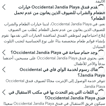
الأليفة.
هل يقدم فندق Occidental Jandía Playa خيارات
الطعام والشراب للضيوف الذين يعانون من عدم تحمل
الطعام؟
نعم، في Occidental Jandía Playa، لدينا خيارات الطعام والشراب
للضيوف الذين يعانون من عدم تحمل الطعام. يُطلب من الضيوف
إبلاغ احتياجاتهم لموظفي الفندق لمناقشة الخيارات التي نقدمها. نقوم
بإنشاء قوائم طعام متخصصة بناءً على نوع الحساسية لتجنب التلوث
المتبادل.
هل يوجد حمام سباحة في Occidental Jandía Playa؟
نعم، يحتوي فندق Occidental Jandía Playa على مسبحين، أحدهما
مدفأ والآخر للأطفال.
هل هناك رسوم لخدمة الواي فاي في Occidental
Jandía Playa؟
تتوفر خدمة الوصول إلى الإنترنت مجانًا لضيوف فندق Occidental
Jandía Playa.
ما هي اللغات التي يتم التحدث بها في مكتب الاستقبال في
فندق Occidental Jandía Playa؟
سيكون فريق الاستقبال في فندق Occidental Jandía Playa سعيدًا