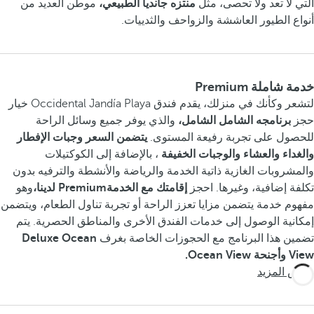
التي لا تعد ولا تحصى، مثل
منتزه جانديا الطبيعي،
موطن العديد من
أنواع الطيور العاششة والزواحف والثدييات.
خدمة شاملة Premium
لتشعر وكأنك في منزلك، يقدم فندق Occidental Jandía Playa خيار
حجز
برنامجه الشامل الشامل،
والذي يوفر جميع وسائل الراحة
للحصول على تجربة رفيعة المستوى.
يتضمن السعر وجبات الإفطار
والغداء والعشاء والوجبات الخفيفة
، بالإضافة إلى الكوكتيلات
والمشروبات الغازية ذاتية الخدمة والرياضة والأنشطة والترفيه بدون
تكلفة إضافية، وغيرها. احجز
إقامتك مع الخدمةPremium لدينا،
وهو
مفهوم خدمة يتضمن مزايا تعزز الراحة أو تجربة تناول الطعام، ويتضمن
إمكانية الوصول إلى خدمات الفندق الأخرى والمناطق الحصرية. يتم
تضمين هذا البرنامج مع الحجوزات الخاصة بغرف
Deluxe Ocean
View وأجنحة Ocean View.
عرض المزيد