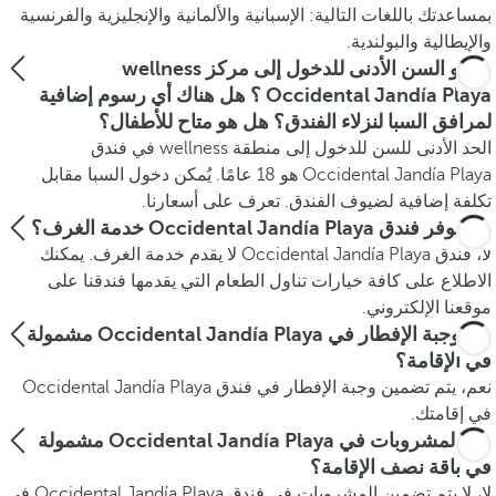
بمساعدتك باللغات التالية: الإسبانية والألمانية والإنجليزية والفرنسية
والإيطالية والبولندية.
ما هو السن الأدنى للدخول إلى مركز wellness
Occidental Jandía Playa ؟ هل هناك أي رسوم إضافية
لمرافق السبا لنزلاء الفندق؟ هل هو متاح للأطفال؟
الحد الأدنى للسن للدخول إلى منطقة wellness في فندق
Occidental Jandía Playa هو 18 عامًا. يُمكن دخول السبا مقابل
تكلفة إضافية لضيوف الفندق. تعرف على أسعارنا.
هل يوفر فندق Occidental Jandía Playa خدمة الغرف؟
لا، فندق Occidental Jandía Playa لا يقدم خدمة الغرف. يمكنك
الاطلاع على كافة خيارات تناول الطعام التي يقدمها فندقنا على
موقعنا الإلكتروني.
هل وجبة الإفطار في Occidental Jandía Playa مشمولة
في الإقامة؟
نعم، يتم تضمين وجبة الإفطار في فندق Occidental Jandía Playa
في إقامتك.
هل المشروبات في Occidental Jandía Playa مشمولة
في باقة نصف الإقامة؟
لا، لا يتم تضمين المشروبات في فندق Occidental Jandía Playa في