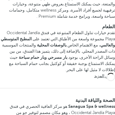
والمتعة، حيث يمكنك الاستمتاع بعروض طهي متنوعة، وخيارات
ترفيهية لجميع أفراد الأسرة، ومركز wellness متكامل، وحمامات
سباحة واسعة، وبرامج خدمة شاملة Premium .
الطعام
تقدم خيارات تناول الطعام المتنوعة في فندق Occidental Jandía
Playa مجموعة واسعة من الأطباق التي تعتمد على
المطبخ المتوسطي
والعالمي،
مع الاهتمام الخاص
بالوصفات المحلية
والمنتجات الموسمية
ذات المصدر المحلي. بالإضافة إلى ذلك، يتميز هذا الفندق، من بين
وسائل الراحة الأخرى، بوجود
بار مسرحي
وبار حمام سباحة
حيث
يمكنك الاستمتاع بوجبة خفيفة أو كوكتيل بجانب حمام السباحة مع
إطلالات لا مثيل لها على البحر.
عرض المزيد
الصحة واللياقة البدنية
Sanagua Spa & wellness
هو مركز العافية الحصري في فندق
Occidental Jandía Playa ، وهو مكان مصمم لتوفير جو من