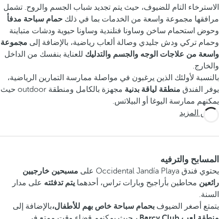
الاسترخاء التام للضيوف، حيث يتم تجديد شباب الجسم والروح. تشمل
مرافقها مجموعة واسعة من الخدمات بما في ذلك
حمام سباحة مدفأ
وحوض استحمام ساخن وساونا فنلندية وساونا حيوية ودشات متباينة
وحمام تركي ودش جليدي وصالة ألعاب رياضية،
بالإضافة إلى
مجموعة
واسعة من علاجات الوجه والجسم
والتدليك
للعناية بنفسك من الداخل
والخارج.
بالنسبة لأولئك الذين يرغبون في مواصلة ممارسة التمارين الرياضية،
يوفر الفندق
منطقة لياقة بدنية
مجهزة بالكامل ومنطقة outdoor حيث
يمكنهم ممارسة اليوغا أو البيلاتس.
عرض المزيد
المسابح والترفيه
يحتوي فندق Occidental Jandía Playa على
مسبحين خارجيين
رائعين
محاطين بأراجيح وبارات تراس، أحدهما
يتم تدفئته
على مدار
السنة.
يتمتع أصغر الضيوف
بحمام سباحة خاص بهم للأطفال،
بالإضافة إلى
منطقة لعب
Barcy Club ،
حيث يمكنهم قضاء وقت ممتع في