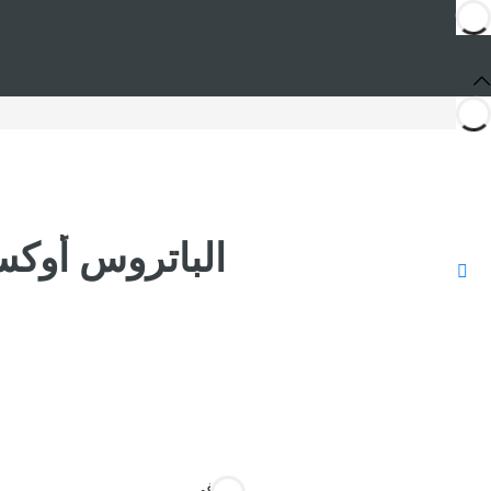
الباتروس أوكسيدنتال  Costa Cancún
أنت في