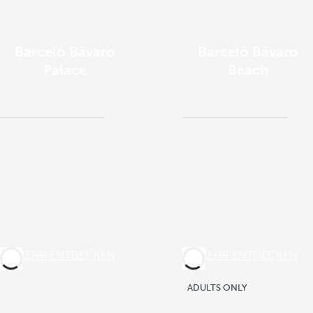
Barceló Bávaro
Barceló Bávaro
Palace
Beach
MEHR ENTDECKEN
MEHR ENTDECKEN
ADULTS ONLY