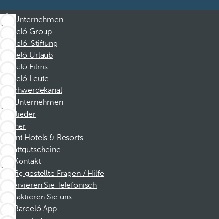
Unternehmen
Barceló Group
Barceló-Stiftung
Barceló Urlaub
Barceló Films
Barceló Leute
Beschwerdekanal
Unternehmen
Mitglieder
Partner
Dorint Hotels & Resorts
Rabattgutscheine
Kontakt
Häufig gestellte Fragen / Hilfe
Reservieren Sie Telefonisch
Kontaktieren Sie uns
Barceló App