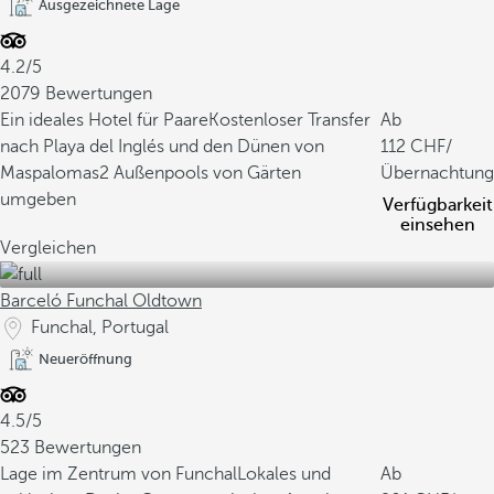
Ausgezeichnete Lage
4.2/5
2079 Bewertungen
Ein ideales Hotel für Paare
Kostenloser Transfer
Ab
nach Playa del Inglés und den Dünen von
112
/
Maspalomas
2 Außenpools von Gärten
Übernachtung
umgeben
Verfügbarkeit
einsehen
Vergleichen
Barceló Funchal Oldtown
Funchal, Portugal
Neueröffnung
4.5/5
523 Bewertungen
Lage im Zentrum von Funchal
Lokales und
Ab