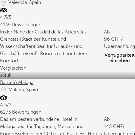
Valencia, Spain
4.3/5
4139 Bewertungen
In der Nähe der Ciudad de las Artes y las
Ab
Ciencias (Stadt der Künste und
96
/
Wissenschaften)
Ideal für Urlaubs- und
Übernachtung
Geschäftsreisen
B-Rooms mit höchstem
Verfügbarkeit
einsehen
Komfort
Vergleichen
Barceló Málaga
Malaga, Spain
4.5/5
6273 Bewertungen
Das am besten verbundene Hotel in
Ab
Málaga
Ideal für Tagungen, Messen und
145
/
Kongresse
Eines der 50 besten Business-Hotels
Übernachtung