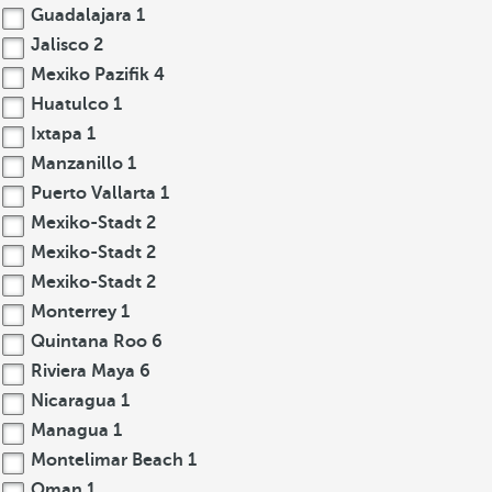
Guadalajara
1
Jalisco
2
Mexiko Pazifik
4
Huatulco
1
Ixtapa
1
Manzanillo
1
Puerto Vallarta
1
Mexiko-Stadt
2
Mexiko-Stadt
2
Mexiko-Stadt
2
Monterrey
1
Quintana Roo
6
Riviera Maya
6
Nicaragua
1
Managua
1
Montelimar Beach
1
Oman
1