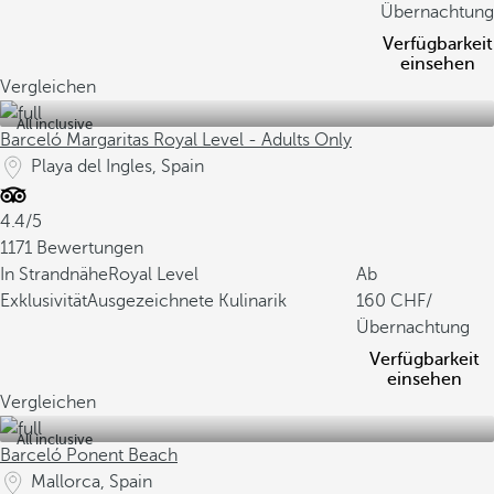
Übernachtung
Verfügbarkeit
einsehen
Vergleichen
All inclusive
Barceló Margaritas Royal Level - Adults Only
Playa del Ingles, Spain
4.4/5
1171 Bewertungen
In Strandnähe
Royal Level
Ab
Exklusivität
Ausgezeichnete Kulinarik
160
/
Übernachtung
Verfügbarkeit
einsehen
Vergleichen
All inclusive
Barceló Ponent Beach
Mallorca, Spain