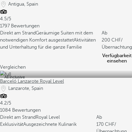
Antigua, Spain
4.5/5
1797 Bewertungen
Direkt am Strand
Geräumige Suiten mit dem
Ab
notwendigen Komfort ausgestattet
Aktivitäten
200
/
und Unterhaltung für die ganze Familie
Übernachtung
Verfügbarkeit
einsehen
Vergleichen
All inclusive
Barceló Lanzarote Royal Level
Lanzarote, Spain
4.2/5
1084 Bewertungen
Direkt am Strand
Royal Level
Ab
Exklusivität
Ausgezeichnete Kulinarik
170
/
Übernachtung