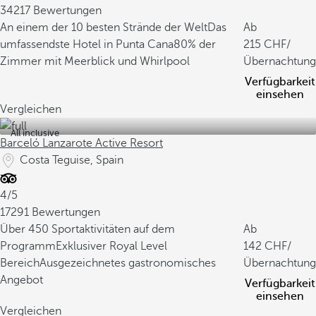
34217 Bewertungen
An einem der 10 besten Strände der Welt
Das
Ab
umfassendste Hotel in Punta Cana
80% der
215
/
Zimmer mit Meerblick und Whirlpool
Übernachtung
Verfügbarkeit
einsehen
Vergleichen
All inclusive
Barceló Lanzarote Active Resort
Costa Teguise, Spain
4/5
17291 Bewertungen
Über 450 Sportaktivitäten auf dem
Ab
Programm
Exklusiver Royal Level
142
/
Bereich
Ausgezeichnetes gastronomisches
Übernachtung
Angebot
Verfügbarkeit
einsehen
Vergleichen