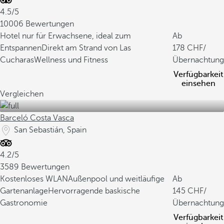
4.5/5
10006 Bewertungen
Hotel nur für Erwachsene, ideal zum
Ab
Entspannen
Direkt am Strand von Las
178
/
Cucharas
Wellness und Fitness
Übernachtung
Verfügbarkeit
einsehen
Vergleichen
Barceló Costa Vasca
San Sebastián, Spain
4.2/5
3589 Bewertungen
Kostenloses WLAN
Außenpool und weitläufige
Ab
Gartenanlage
Hervorragende baskische
145
/
Gastronomie
Übernachtung
Verfügbarkeit