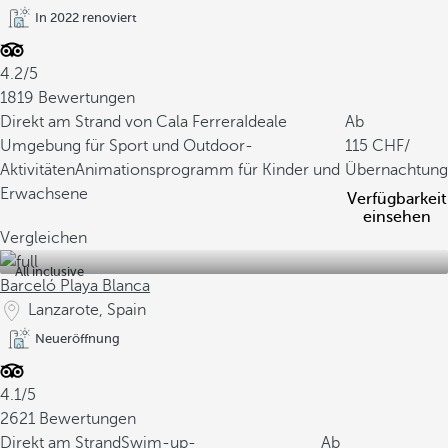
In 2022 renoviert
4.2/5
1819 Bewertungen
Direkt am Strand von Cala Ferrera
Ideale
Ab
Umgebung für Sport und Outdoor-
115
/
Aktivitäten
Animationsprogramm für Kinder und
Übernachtung
Erwachsene
Verfügbarkeit
einsehen
Vergleichen
All inclusive
Barceló Playa Blanca
Lanzarote, Spain
Neueröffnung
4.1/5
2621 Bewertungen
Direkt am Strand
Swim-up-
Ab