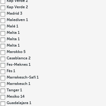
Kap Verde
2
Kap Verde
2
Madrid
3
Malediven
1
Malé
1
Malta
1
Malta
1
Malta
1
Marokko
5
Casablanca
2
Fes-Meknes
1
Fès
1
Marrakesch-Safí
1
Marrakesch
1
Tanger
1
Mexiko
14
Guadalajara
1