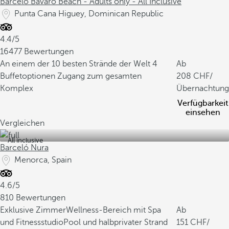
Barceló Bávaro Beach - Adults only - All Inclusive
Punta Cana Higuey, Dominican Republic
4.4/5
16477 Bewertungen
An einem der 10 besten Strände der Welt
4
Ab
Buffetoptionen
Zugang zum gesamten
208
/
Komplex
Übernachtung
Verfügbarkeit
einsehen
Vergleichen
All inclusive
Barceló Nura
Menorca, Spain
4.6/5
810 Bewertungen
Exklusive Zimmer
Wellness-Bereich mit Spa
Ab
und Fitnessstudio
Pool und halbprivater Strand
151
/