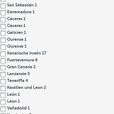
San Sebastián
1
Estremadura
1
Cáceres
1
Cáceres
1
Galicien
1
Ourense
1
Ourense
1
Kanarische Inseln
17
Fuerteventura
6
Gran Canaria
2
Lanzarote
5
Teneriffa
4
Kastilien und Leon
2
León
1
Leon
1
Valladolid
1