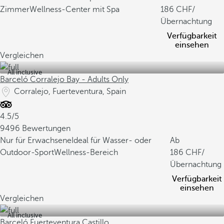
Zimmer
Wellness-Center mit Spa
186
/
Übernachtung
Verfügbarkeit
einsehen
Vergleichen
All inclusive
Barceló Corralejo Bay - Adults Only
Corralejo, Fuerteventura, Spain
4.5/5
9496 Bewertungen
Nur für Erwachsene
Ideal für Wasser- oder
Ab
Outdoor-Sport
Wellness-Bereich
186
/
Übernachtung
Verfügbarkeit
einsehen
Vergleichen
All inclusive
Barceló Fuerteventura Castillo