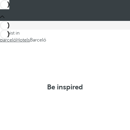
Du bist in
Barceló
Hotels
Barceló
Be inspired