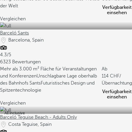
der Welt
Verfügbarkeit
einsehen
Vergleichen
Barceló Sants
Barcelona, Spain
4.3/5
6323 Bewertungen
Mehr als 3.000 m² Fläche für Veranstaltungen
Ab
und Konferenzen
Unschlagbare Lage oberhalb
114
/
des Bahnhofs Sants
Futuristisches Design und
Übernachtung
Spitzentechnologie
Verfügbarkeit
einsehen
Vergleichen
All inclusive
Barceló Teguise Beach - Adults Only
Costa Teguise, Spain