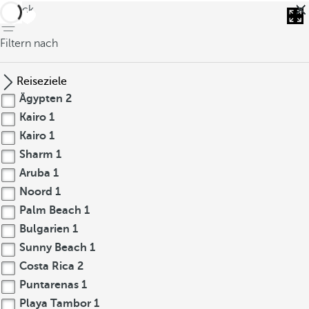
zurück
Filtern nach
Reiseziele
Ägypten
2
Kairo
1
Kairo
1
Sharm
1
Aruba
1
Noord
1
Palm Beach
1
Bulgarien
1
Sunny Beach
1
Costa Rica
2
Puntarenas
1
Playa Tambor
1