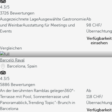
4.3/5
3726 Bewertungen
Ausgezeichnete Lage
Ausgewählte Gastronomie
Ab
und Weinbar
Ausstattung für Meetings und
98
/
Events
Übernachtung
Verfügbarkeit
einsehen
Vergleichen
Barceló Raval
Barcelona, Spain
4.3/5
5886 Bewertungen
An der berühmten Ramblas gelegen
360°-
Ab
Terrasse mit Pool, Sonnenterrasse und
118
/
Panoramablick
„Trending Topic“-Brunch in
Übernachtung
Barcelona
Verfügbarkeit