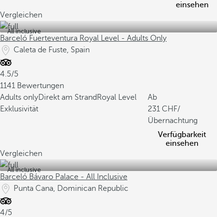
einsehen
Vergleichen
All inclusive
Barceló Fuerteventura Royal Level - Adults Only
Caleta de Fuste, Spain
4.5/5
1141 Bewertungen
Adults only
Direkt am Strand
Royal Level
Ab
Exklusivität
231
/
Übernachtung
Verfügbarkeit
einsehen
Vergleichen
All inclusive
Barceló Bávaro Palace - All Inclusive
Punta Cana, Dominican Republic
4/5