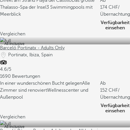
Direkt am Strand Playa del Castillo
Das größte
Ab
Thalasso-Spa der Insel
3 Swimmingpools mit
174
/
Meerblick
Übernachtung
Verfügbarkeit
einsehen
Vergleichen
All inclusive
Barceló Portinatx - Adults Only
Portinatx, Ibiza, Spain
4.6/5
1690 Bewertungen
In einer wunderschönen Bucht gelegen
Alle
Ab
Zimmer sind renoviert
Wellnesscenter und
152
/
Außenpool
Übernachtung
Verfügbarkeit
einsehen
Vergleichen
All inclusive