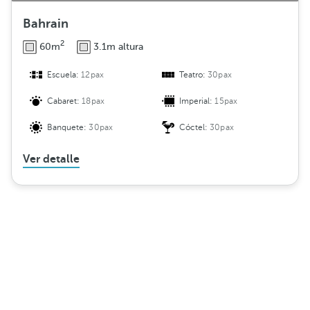
Bahrain
2
60m
3.1m altura
Escuela:
12pax
Teatro:
30pax
Cabaret:
18pax
Imperial:
15pax
Banquete:
30pax
Cóctel:
30pax
Ver detalle