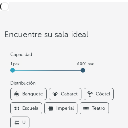
Encuentre su sala ideal
Capacidad
Distribución
F
Banquete
Cabaret
Cóctel
i
l
Escuela
Imperial
Teatro
t
e
U
r