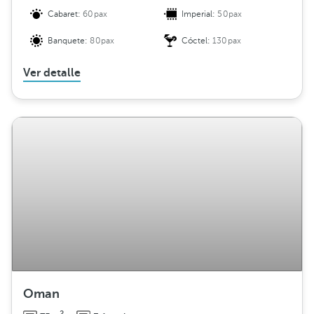
Cabaret:
60pax
Imperial:
50pax
Banquete:
80pax
Cóctel:
130pax
Ver detalle
Oman
2