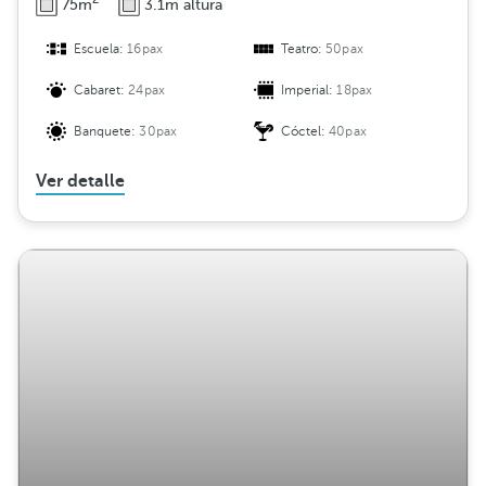
75m
3.1m altura
Escuela:
16pax
Teatro:
50pax
Cabaret:
24pax
Imperial:
18pax
Banquete:
30pax
Cóctel:
40pax
Ver detalle