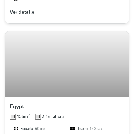
Ver detalle
Egypt
2
156m
3.1m altura
Escuela:
60pax
Teatro:
130pax