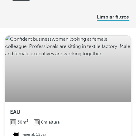
s
D
Limpiar filtros
i
s
t
r
i
b
u
c
i
ó
n
EAU
2
30m
6m altura
Imperial:
12pax