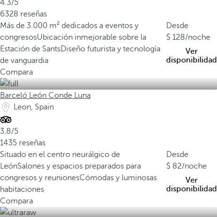
4.3/5
6328 reseñas
Más de 3.000 m² dedicados a eventos y
Desde
congresos
Ubicación inmejorable sobre la
128
/noche
Estación de Sants
Diseño futurista y tecnología
Ver
disponibilidad
de vanguardia
Compara
Barceló León Conde Luna
Leon, Spain
3.8/5
1435 reseñas
Situado en el centro neurálgico de
Desde
León
Salones y espacios preparados para
82
/noche
congresos y reuniones
Cómodas y luminosas
Ver
disponibilidad
habitaciones
Compara