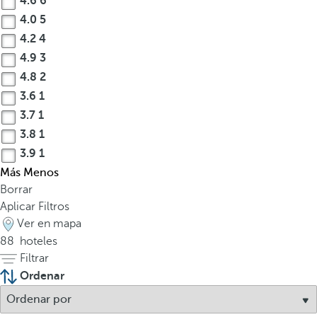
4.6
6
4.0
5
4.2
4
4.9
3
4.8
2
3.6
1
3.7
1
3.8
1
3.9
1
Más
Menos
Borrar
Aplicar Filtros
Ver en mapa
88
hoteles
Filtrar
Ordenar