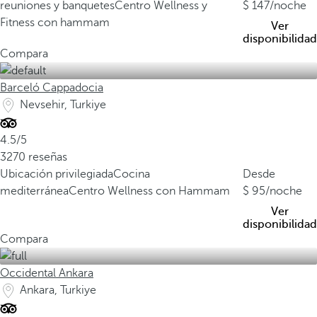
reuniones y banquetes
Centro Wellness y
147
/noche
Fitness con hammam
Ver
disponibilidad
Compara
Barceló Cappadocia
Nevsehir, Turkiye
4.5/5
3270 reseñas
Ubicación privilegiada
Cocina
Desde
mediterránea
Centro Wellness con Hammam
95
/noche
Ver
disponibilidad
Compara
Occidental Ankara
Ankara, Turkiye