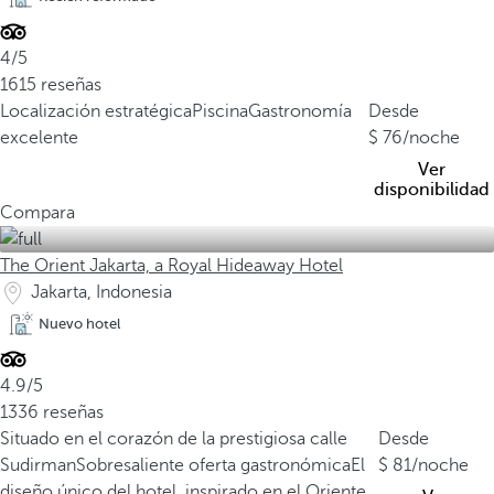
4/5
1615 reseñas
Localización estratégica
Piscina
Gastronomía
Desde
excelente
76
/noche
Ver
disponibilidad
Compara
The Orient Jakarta, a Royal Hideaway Hotel
Jakarta, Indonesia
Nuevo hotel
4.9/5
1336 reseñas
Situado en el corazón de la prestigiosa calle
Desde
Sudirman
Sobresaliente oferta gastronómica
El
81
/noche
diseño único del hotel, inspirado en el Oriente