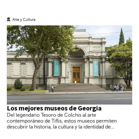
e
d
e
m
Arte y Cultura
o
d
i
f
i
c
a
r
l
a
f
e
c
h
a
Los mejores museos de Georgia
d
e
Del legendario Tesoro de Colchis al arte
s
contemporáneo de Tiflis, estos museos permiten
a
descubrir la historia, la cultura y la identidad de
l
uno de los destinos más fascinantes del Cáucaso y
i
el último grito del mundo
travel