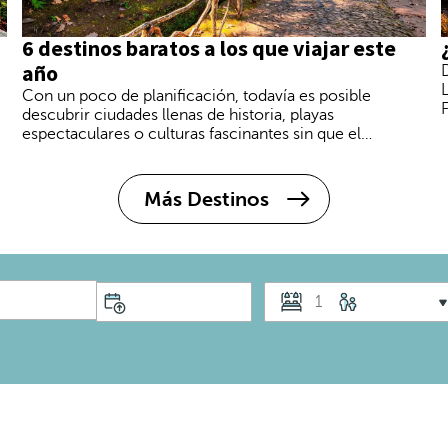
6 destinos baratos a los que viajar este
año
Con un poco de planificación, todavía es posible
descubrir ciudades llenas de historia, playas
espectaculares o culturas fascinantes sin que el
presupuesto se dispare. La clave está en elegir
bien el destino. Te echamos una mano
Más Destinos
1
S
o
l
o
s
e
p
u