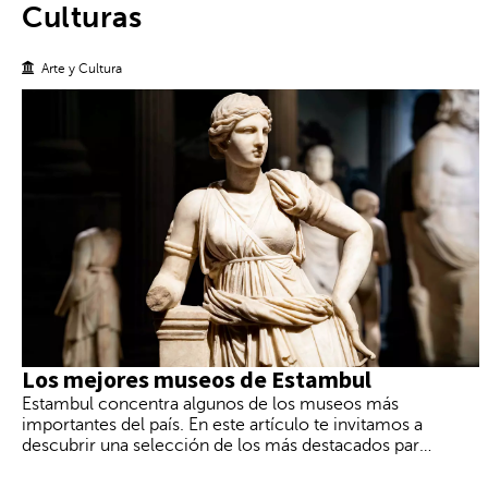
a
Culturas
o
t
n
e
e
c
Arte y Cultura
e
l
l
a
r
d
a
e
n
f
g
l
o
e
d
c
e
h
f
a
e
h
c
a
h
c
a
i
s
a
,
Los mejores museos de Estambul
a
f
b
Estambul concentra algunos de los museos más
e
a
c
importantes del país. En este artículo te invitamos a
j
h
descubrir una selección de los más destacados para
o
a
explorar el lado más cultural y artístico de la ciudad
,
d
del Bósforo