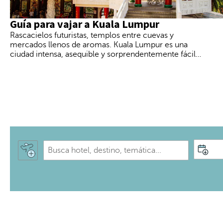
Guía para vajar a Kuala Lumpur
Rascacielos futuristas, templos entre cuevas y
mercados llenos de aromas. Kuala Lumpur es una
ciudad intensa, asequible y sorprendentemente fácil
de recorrer si sabes cuándo ir y cómo organizar la
visita
A
l
p
S
u
e
l
l
s
e
a
c
r
c
l
i