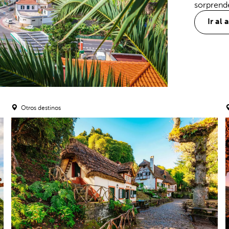
sorprend
viajeros
Ir al 
Otros destinos