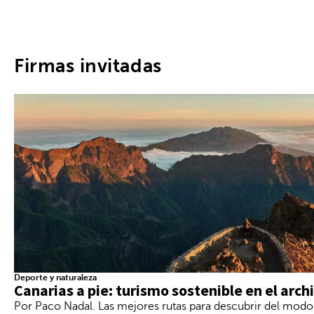
c
i
ó
n
.
Firmas invitadas
D
e
s
p
u
é
s
d
e
i
n
t
r
o
d
u
c
Deporte y naturaleza
i
Canarias a pie: turismo sostenible en el arch
r
Por Paco Nadal. Las mejores rutas para descubrir del modo
t