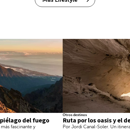
Otros destinos
ipiélago del fuego
Ruta por los oasis y el 
 más fascinante y
Por Jordi Canal-Soler. Un itine