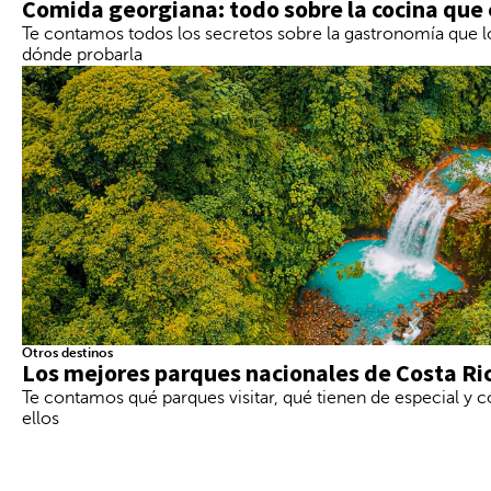
Comida georgiana: todo sobre la cocina que
e
l
Te contamos todos los secretos sobre la gastronomía que l
f
dónde probarla
o
c
o
s
e
m
u
e
v
e
a
l
a
p
r
Otros destinos
i
Los mejores parques nacionales de Costa Ri
m
Te contamos qué parques visitar, qué tienen de especial y c
e
ellos
r
a
o
p