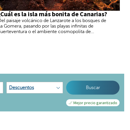
¿Cuál es la isla más bonita de Canarias?
Del paisaje volcánico de Lanzarote a los bosques de
La Gomera, pasando por las playas infinitas de
Fuerteventura o el ambiente cosmopolita de
Tenerife. Cada isla canaria tiene una personalidad
propia y un tipo de viajero al que conquista desde el
primer día
Descuentos
Buscar
Mejor precio garantizado