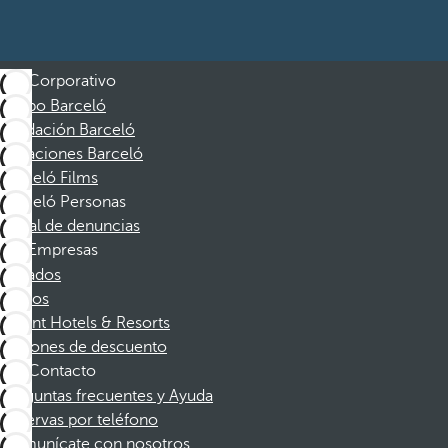
Corporativo
Grupo Barceló
Fundación Barceló
Vacaciones Barceló
Barceló Films
Barceló Personas
Canal de denuncias
Empresas
Afiliados
Socios
Dorint Hotels & Resorts
Cupones de descuento
Contacto
Preguntas frecuentes y Ayuda
Reservas por teléfono
Comunícate con nosotros