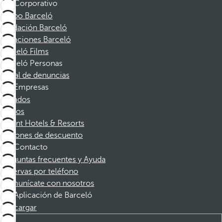
Corporativo
Grupo Barceló
Fundación Barceló
Vacaciones Barceló
Barceló Films
Barceló Personas
Canal de denuncias
Empresas
Afiliados
Socios
Dorint Hotels & Resorts
Cupones de descuento
Contacto
Preguntas frecuentes y Ayuda
Reservas por teléfono
Comunícate con nosotros
Aplicación de Barceló
Descargar