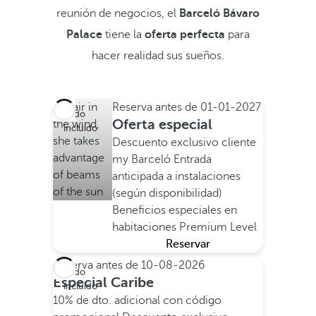
reunión de negocios, el
Barceló Bávaro
Palace
tiene la
oferta perfecta
para
hacer realidad sus sueños.
Reserva antes de
01-01-2027
Todo
Oferta especial
incluido
Descuento exclusivo cliente
my Barceló
Entrada
anticipada a instalaciones
(según disponibilidad)
Beneficios especiales en
habitaciones Premium Level
Reservar
Reserva antes de
10-08-2026
Todo
Especial Caribe
incluido
10% de dto. adicional con código