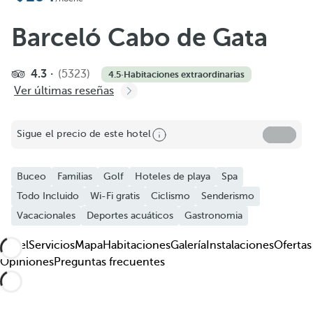
Barceló Cabo de Gata
4.3
(5323)
4.5
·
Habitaciones extraordinarias
Ver últimas reseñas
Sigue el precio de este hotel
Buceo
Familias
Golf
Hoteles de playa
Spa
Todo Incluido
Wi-Fi gratis
Ciclismo
Senderismo
Vacacionales
Deportes acuáticos
Gastronomia
Hotel
Servicios
Mapa
Habitaciones
Galería
Instalaciones
Ofertas
Opiniones
Preguntas frecuentes