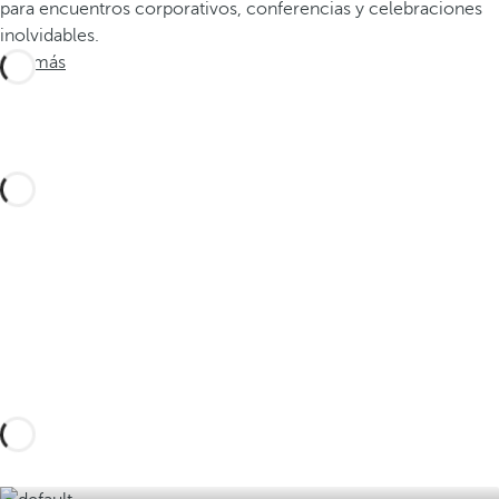
para encuentros corporativos, conferencias y celebraciones
inolvidables.
Ver más
Diseña tu viaje a medida con estas experiencias
en Cabo de Gata y sus alrededores y descubre
la mejor versión del litoral almeriense.
Descúbralas aquí