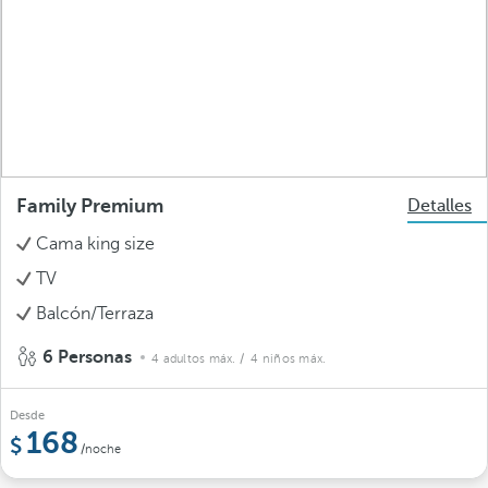
Family Premium
Detalles
Cama king size
TV
Balcón/Terraza
6 Personas
4 adultos máx.
/ 4 niños máx.
Desde
168
/noche