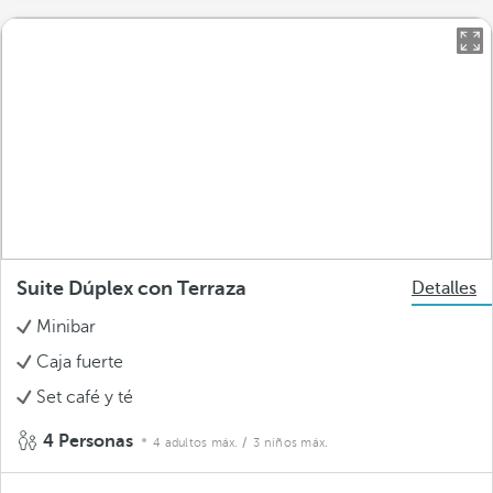
Suite Dúplex con Terraza
Detalles
Minibar
Caja fuerte
Set café y té
4 Personas
4 adultos máx.
/ 3 niños máx.