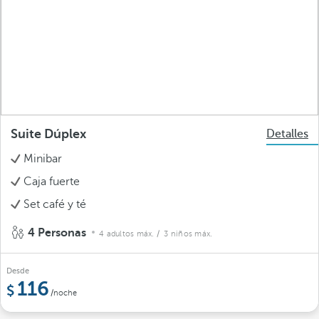
Suite Dúplex
Detalles
Minibar
Caja fuerte
Set café y té
4 Personas
4 adultos máx.
/ 3 niños máx.
Desde
116
/noche