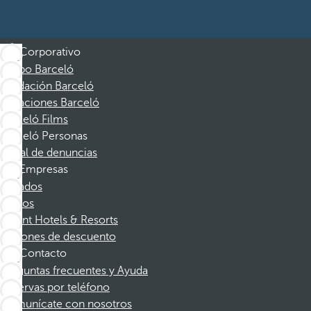
Corporativo
Grupo Barceló
Fundación Barceló
Vacaciones Barceló
Barceló Films
Barceló Personas
Canal de denuncias
Empresas
Afiliados
Socios
Dorint Hotels & Resorts
Cupones de descuento
Contacto
Preguntas frecuentes y Ayuda
Reservas por teléfono
Comunícate con nosotros